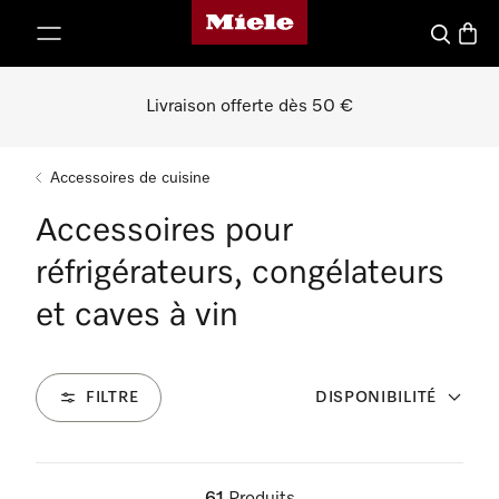
Page d'accueil de Miele
er au contenu
Recherch
Panier
Livraison offerte dès 50 €
Accessoires de cuisine
Accessoires pour
réfrigérateurs, congélateurs
et caves à vin
FILTRE
DISPONIBILITÉ