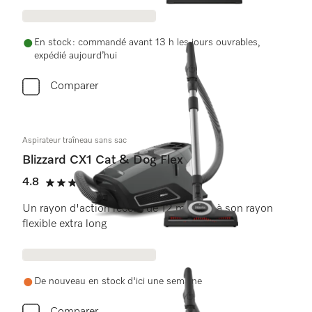
En stock : commandé avant 13 h les jours ouvrables,
expédié aujourd’hui
Comparer
Aspirateur traîneau sans sac
Blizzard CX1 Cat & Dog Flex
4.8
(50 critiques)
4.8 étoiles sur 5
Un rayon d'action record de 12 m grâce à son rayon
flexible extra long
De nouveau en stock d'ici une semaine