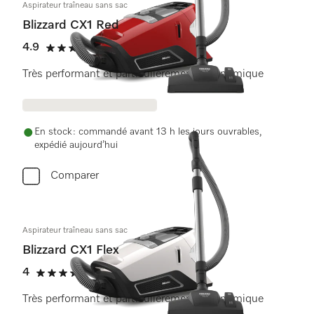
Aspirateur traîneau sans sac
Blizzard CX1 Red
4.9
(12 critiques)
4.9 étoiles sur 5
Très performant et particulièrement ergonomique
En stock : commandé avant 13 h les jours ouvrables,
expédié aujourd’hui
Comparer
Aspirateur traîneau sans sac
Blizzard CX1 Flex
4
(1 critique)
4 étoiles sur 5
Très performant et particulièrement ergonomique