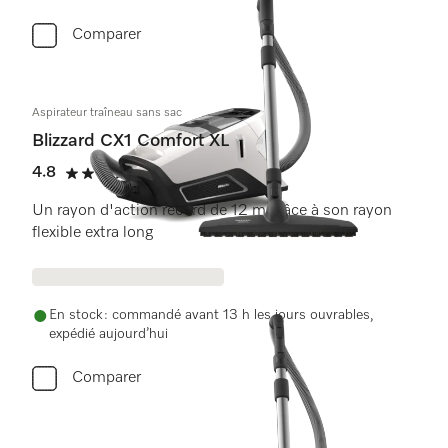
Comparer
Aspirateur traîneau sans sac
Blizzard CX1 Comfort XL
4.8
(18 critiques)
4.8 étoiles sur 5
Un rayon d'action record de 12 m grâce à son rayon
flexible extra long
En stock : commandé avant 13 h les jours ouvrables,
expédié aujourd’hui
Comparer