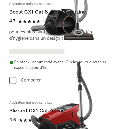
Aspirateur traîneau sans sac
Boost CX1 Cat & Dog PowerLine
4.7
(62 critiques)
4.7 étoiles sur 5
pour les plus hautes exigences en matière
d’hygiène dans un design compact.
En stock : commandé avant 13 h les jours ouvrables,
expédié aujourd’hui
Comparer
Aspirateur traîneau sans sac
Blizzard CX1 Cat & Dog
4.5
(11 critiques)
4.5 étoiles sur 5