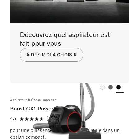
Découvrez quel aspirateur est
fait pour vous
AIDEZ-MOI À CHOISIR
Couleur:
Couleur:
Couleur:
Aspirateur traîneau sans sac
Boost CX1 PowerLine
4.7
(77 critiques)
4.7 étoiles sur 5
pour une puissance d’aspiration maximale dans un
design compact.