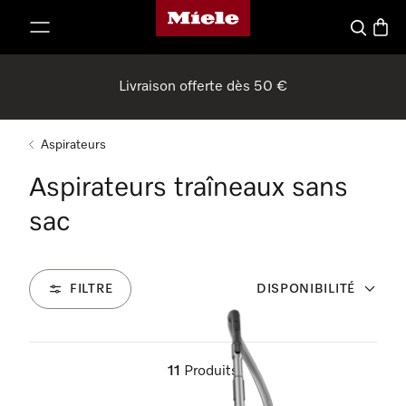
Page d'accueil de Miele
er au contenu
Recherch
Panier
Livraison offerte dès 50 €
Aspirateurs
Aspirateurs traîneaux sans
sac
FILTRE
DISPONIBILITÉ
11
Produits