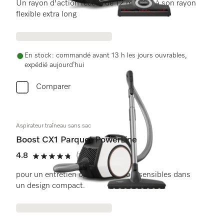
Un rayon d'action record de 12 m grâce à son rayon
flexible extra long
En stock : commandé avant 13 h les jours ouvrables,
expédié aujourd’hui
Comparer
Aspirateur traîneau sans sac
Boost CX1 Parquet PowerLine
4.8
(12 critiques)
4.8 étoiles sur 5
pour un entretien optimal des sols sensibles dans
un design compact.