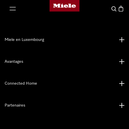
Page d'accueil de Miele
er au contenu
Recherch
Panier
Miele en Luxembourg
Avantages
Connected Home
Partenaires