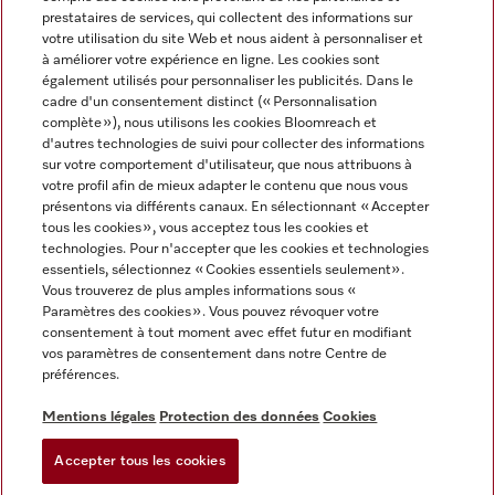
prestataires de services, qui collectent des informations sur
votre utilisation du site Web et nous aident à personnaliser et
à améliorer votre expérience en ligne. Les cookies sont
également utilisés pour personnaliser les publicités. Dans le
cadre d'un consentement distinct (« Personnalisation
complète »), nous utilisons les cookies Bloomreach et
Miele sur Instagram
Miele sur Youtube
d'autres technologies de suivi pour collecter des informations
sur votre comportement d'utilisateur, que nous attribuons à
votre profil afin de mieux adapter le contenu que nous vous
présentons via différents canaux. En sélectionnant « Accepter
tous les cookies », vous acceptez tous les cookies et
technologies. Pour n'accepter que les cookies et technologies
Informations légales
essentiels, sélectionnez « Cookies essentiels seulement».
Vous trouverez de plus amples informations sous «
CGV
Paramètres des cookies ». Vous pouvez révoquer votre
Protection des données
consentement à tout moment avec effet futur en modifiant
Conditions d’utilisation
vos paramètres de consentement dans notre Centre de
préférences.
Déclaration d'accessibilité
Digital Services Act
Mentions légales
Protection des données
Cookies
Formulaire de rétractation
Accepter tous les cookies
Paramètres des cookies