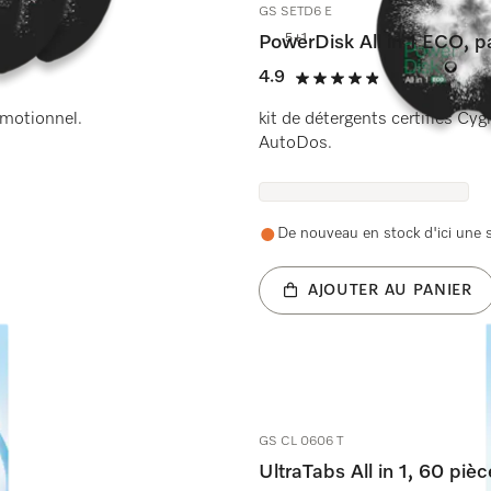
GS SETD6 E
5+1
PowerDisk All in 1 ECO, p
4.9
(307 critique
4.9 étoiles sur 5
omotionnel.
kit de détergents certifiés Cy
AutoDos.
De nouveau en stock d'ici une
AJOUTER AU PANIER
GS CL 0606 T
UltraTabs All in 1, 60 piè