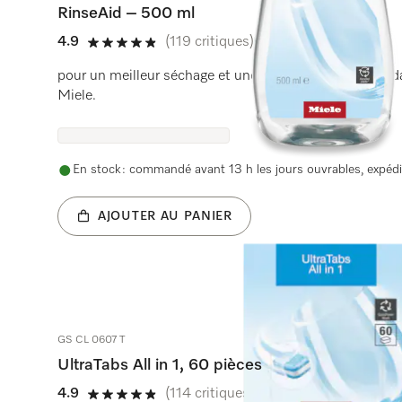
RinseAid – 500 ml
4.9
(119 critiques)
4.9 étoiles sur 5
pour un meilleur séchage et une meilleure protection da
Miele.
En stock : commandé avant 13 h les jours ouvrables, expédi
AJOUTER AU PANIER
GS CL 0607 T
UltraTabs All in 1, 60 pièces
4.9
(114 critiques)