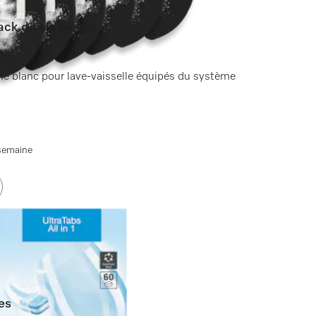
ack de six pièces
s)
gne blanc pour lave-vaisselle équipés du système
 semaine
ces