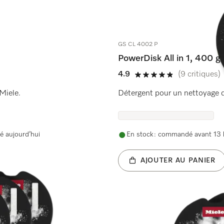
GS CL 4002 P
PowerDisk All in 1, 400 g
4.9
(9 critiques)
4.9 étoiles sur 5
Miele.
Détergent pour un nettoyage d
é aujourd’hui
En stock : commandé avant 13 h
AJOUTER AU PANIER