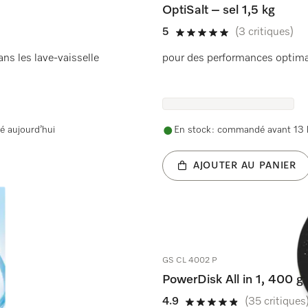
OptiSalt – sel 1,5 kg
5
(3 critiques)
5 étoiles sur 5
ns les lave-vaisselle
pour des performances optimal
é aujourd’hui
En stock : commandé avant 13 h
AJOUTER AU PANIER
GS CL 4002 P
PowerDisk All in 1, 400 g
4.9
(35 critiques