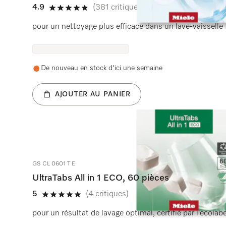
4.9
(381 critiques)
4.9 étoiles sur 5
pour un nettoyage plus efficace dans un lave-vaisselle 
De nouveau en stock d'ici une semaine
AJOUTER AU PANIER
GS CL 0601 T E
UltraTabs All in 1 ECO, 60 pièces
5
(4 critiques)
5 étoiles sur 5
pour un résultat de lavage optimal, certifié par l’écolab