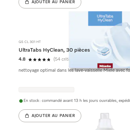
AJOUTER AU PANIER
GS CL 301 HT
UltraTabs HyClean, 30 pièces
4.8
(54 critiques)
4.8 étoiles sur 5
nettoyage optimal dans les lave-vaisselle Miele avec f
En stock : commandé avant 13 h les jours ouvrables, expédi
AJOUTER AU PANIER