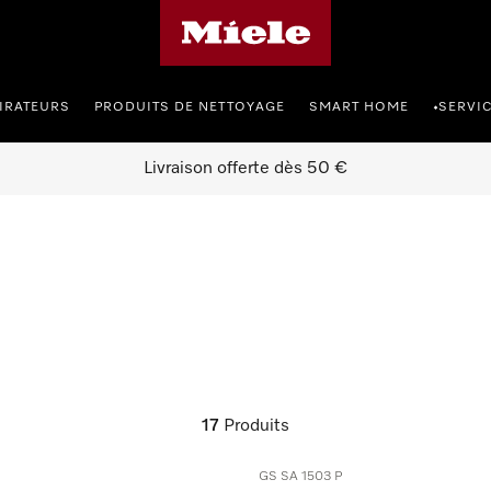
Page d'accueil de Miele
IRATEURS
PRODUITS DE NETTOYAGE
SMART HOME
SERVI
•
Livraison offerte dès 50 €
17
Produits
GS SA 1503 P