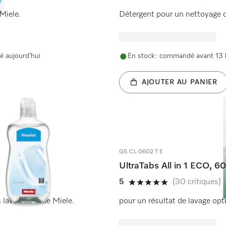
4.9 étoiles sur 5
Miele.
Détergent pour un nettoyage d
é aujourd’hui
En stock : commandé avant 13 h
AJOUTER AU PANIER
GS CL 0602 T E
UltraTabs All in 1 ECO, 6
5
(30 critiques)
5 étoiles sur 5
 lave-vaisselle Miele.
pour un résultat de lavage opti