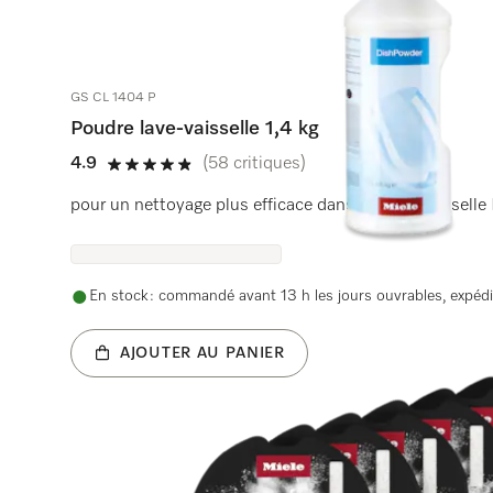
GS CL 1404 P
Poudre lave-vaisselle 1,4 kg
4.9
(58 critiques)
4.9 étoiles sur 5
pour un nettoyage plus efficace dans un lave-vaisselle 
En stock : commandé avant 13 h les jours ouvrables, expédi
AJOUTER AU PANIER