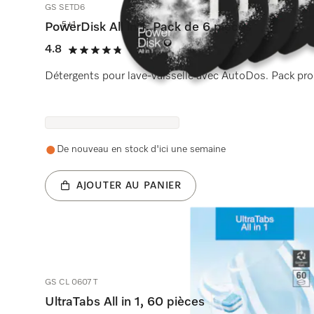
GS SETD6
5+1
PowerDisk All in 1. Pack de 6 pièces
4.8
(967 critiques)
4.8 étoiles sur 5
Détergents pour lave-vaisselle avec AutoDos. Pack pr
De nouveau en stock d'ici une semaine
AJOUTER AU PANIER
GS CL 0607 T
UltraTabs All in 1, 60 pièces