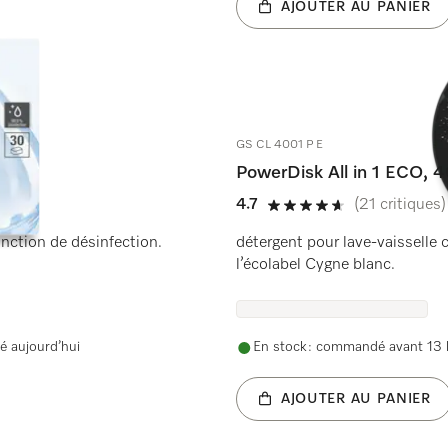
AJOUTER AU PANIER
GS CL 4001 P E
PowerDisk All in 1 ECO, 
4.7
(21 critiques)
4.7 étoiles sur 5
onction de désinfection.
détergent pour lave-vaisselle
l’écolabel Cygne blanc.
é aujourd’hui
En stock : commandé avant 13 h
AJOUTER AU PANIER