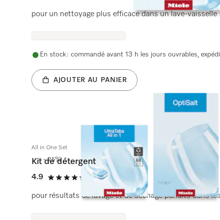
4.9 étoiles sur 5
pour un nettoyage plus efficace dans un lave-vaisselle 
En stock : commandé avant 13 h les jours ouvrables, expédi
AJOUTER AU PANIER
All in One Set
- 25%
Kit de détergent
4.9
(30 critiques)
4.9 étoiles sur 5
pour résultats de lavage et de séchage parfaits dans les