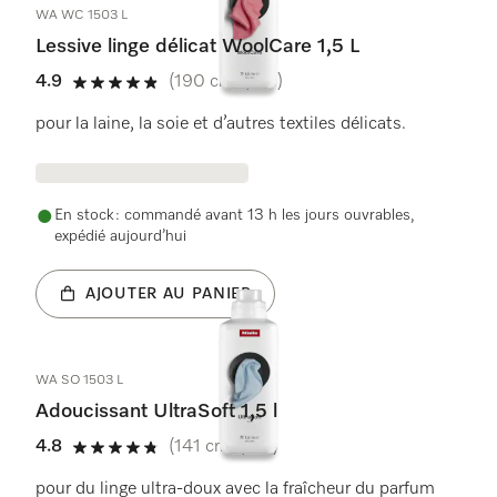
WA WC 1503 L
Lessive linge délicat WoolCare 1,5 L
4.9
(190 critiques)
4.9 étoiles sur 5
pour la laine, la soie et d’autres textiles délicats.
En stock : commandé avant 13 h les jours ouvrables,
expédié aujourd’hui
AJOUTER AU PANIER
WA SO 1503 L
Adoucissant UltraSoft 1,5 l
4.8
(141 critiques)
4.8 étoiles sur 5
pour du linge ultra-doux avec la fraîcheur du parfum