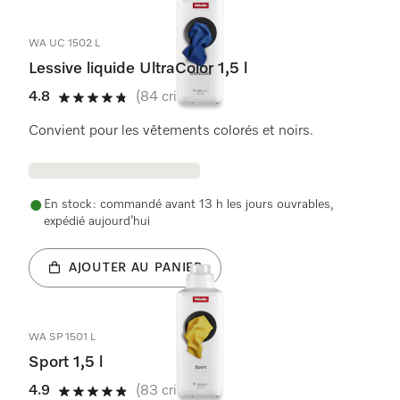
WA UC 1502 L
Lessive liquide UltraColor 1,5 l
4.8
(84 critiques)
4.8 étoiles sur 5
Convient pour les vêtements colorés et noirs.
En stock : commandé avant 13 h les jours ouvrables,
expédié aujourd’hui
AJOUTER AU PANIER
WA SP 1501 L
Sport 1,5 l
4.9
(83 critiques)