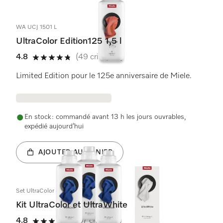
WA UCJ 1501 L
UltraColor Edition125 1,5 l
4.8
(49 critiques)
4.8 étoiles sur 5
Limited Edition pour le 125e anniversaire de Miele.
En stock : commandé avant 13 h les jours ouvrables,
expédié aujourd’hui
AJOUTER AU PANIER
Set UltraColor & UltraWhite
Kit UltraColor et UltraWhite
4.8
(67 critiques)