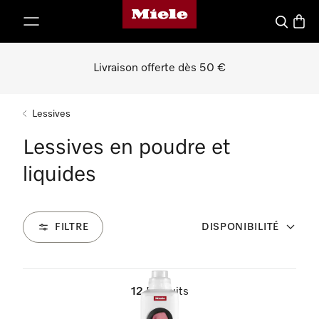
Page d'accueil de Miele
er au contenu
Recherch
Panier
Livraison offerte dès 50 €
Lessives
Lessives en poudre et
liquides
FILTRE
DISPONIBILITÉ
12
Produits