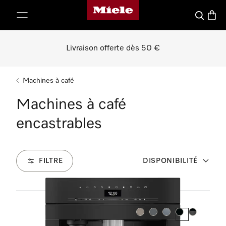
Page d'accueil de Miele
er au contenu
Recherch
Panier
Livraison offerte dès 50 €
Machines à café
Machines à café
encastrables
FILTRE
DISPONIBILITÉ
4
Produits
Couleur:
Couleur:
Couleur:
Couleur:
Couleur: