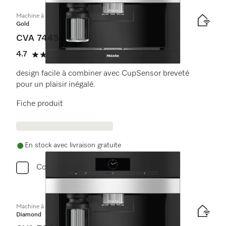
Machine à café automatique encastrable avec DirectWater
Gold
CVA 7445
4.7
(9 critiques)
4.7 étoiles sur 5
design facile à combiner avec CupSensor breveté
pour un plaisir inégalé.
Fiche produit
En stock avec livraison gratuite
Comparer
Machine à café encastrable
Diamond