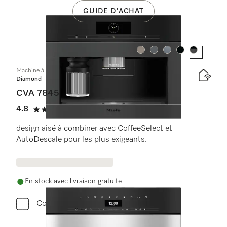
GUIDE D'ACHAT
Couleur:
Couleur:
Couleur:
Couleur:
Couleur:
Machine à café automatique encastrable avec DirectWater
Diamond
CVA 7845
4.8
(13 critiques)
4.8 étoiles sur 5
design aisé à combiner avec CoffeeSelect et
AutoDescale pour les plus exigeants.
En stock avec livraison gratuite
Comparer