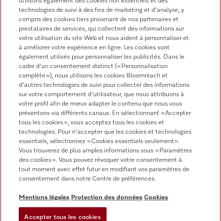
utilisons également des cookies non essentiels et des
technologies de suivi à des fins de marketing et d'analyse, y
compris des cookies tiers provenant de nos partenaires et
prestataires de services, qui collectent des informations sur
votre utilisation du site Web et nous aident à personnaliser et
à améliorer votre expérience en ligne. Les cookies sont
Miele sur Instagram
Miele sur Youtube
également utilisés pour personnaliser les publicités. Dans le
cadre d'un consentement distinct (« Personnalisation
complète »), nous utilisons les cookies Bloomreach et
d'autres technologies de suivi pour collecter des informations
sur votre comportement d'utilisateur, que nous attribuons à
votre profil afin de mieux adapter le contenu que nous vous
présentons via différents canaux. En sélectionnant « Accepter
tous les cookies », vous acceptez tous les cookies et
Informations légales
technologies. Pour n'accepter que les cookies et technologies
essentiels, sélectionnez « Cookies essentiels seulement».
CGV
Vous trouverez de plus amples informations sous « Paramètres
Protection des données
des cookies ». Vous pouvez révoquer votre consentement à
Conditions d’utilisation
tout moment avec effet futur en modifiant vos paramètres de
consentement dans notre Centre de préférences.
Déclaration d'accessibilité
Digital Services Act
Mentions légales
Protection des données
Cookies
Formulaire de rétractation
Accepter tous les cookies