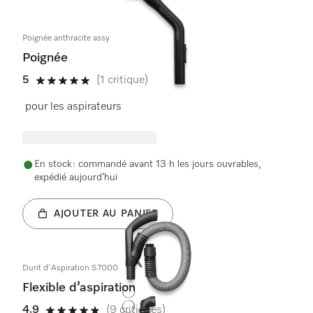
Poignée anthracite assy
Poignée
5
(1 critique)
5 étoiles sur 5
pour les aspirateurs
En stock : commandé avant 13 h les jours ouvrables,
expédié aujourd’hui
AJOUTER AU PANIER
Durit d'Aspiration S7000
Flexible d’aspiration
4.9
(9 critiques)