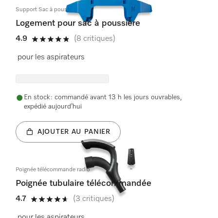
Support Sac à poussière assy
Logement pour sac à poussière
4.9
(8 critiques)
4.9 étoiles sur 5
pour les aspirateurs
En stock : commandé avant 13 h les jours ouvrables,
expédié aujourd’hui
AJOUTER AU PANIER
Poignée télécommande radio
Poignée tubulaire télécommandée
4.7
(3 critiques)
4.7 étoiles sur 5
pour les aspirateurs