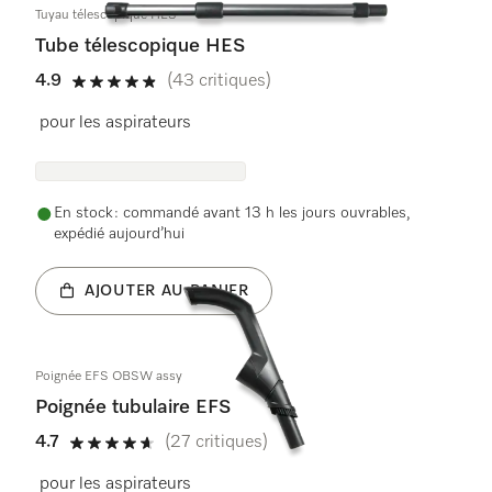
Tuyau télescopique HES
Tube télescopique HES
4.9
(43 critiques)
4.9 étoiles sur 5
pour les aspirateurs
En stock : commandé avant 13 h les jours ouvrables,
expédié aujourd’hui
AJOUTER AU PANIER
Poignée EFS OBSW assy
Poignée tubulaire EFS
4.7
(27 critiques)
4.7 étoiles sur 5
pour les aspirateurs