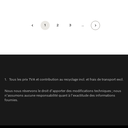
1
2
3
..
1.
Tous les prix TVA et contribution au recyclage incl. et frais de transport excl.
Nous nous réservons le droit d'apporter des modifications techniques ; nous
n'assumons aucune responsabilité quant à l'exactitude des informations
fournies.