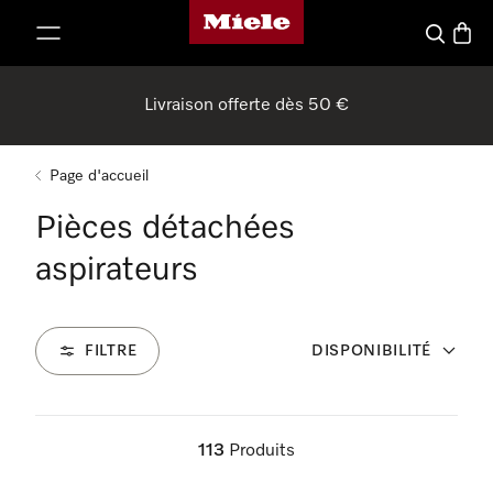
Page d'accueil de Miele
er au contenu
Recherch
Panier
Livraison offerte dès 50 €
Page d'accueil
Pièces détachées
aspirateurs
FILTRE
DISPONIBILITÉ
113
Produits