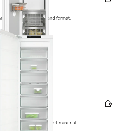
nologie de pointe en grand format.
tte énergétique
che 178 cm
e congélation pour un confort maximal.