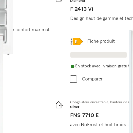
Diamond
F 2413 Vi
Design haut de gamme et tech
 pour un confort maximal.
Online Label Flag, Étique
Fiche produit
En stock avec livraison gratuite
Comparer
Congélateur encastrable, hauteur de ni
Silver
FNS 7710 E
avec NoFrost et huit tiroirs d