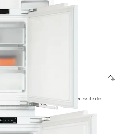
tte énergétique
he 86–92 cm
uperFrost dans un design compact. Nécessite des
teur minimale de 72 cm.
tte énergétique