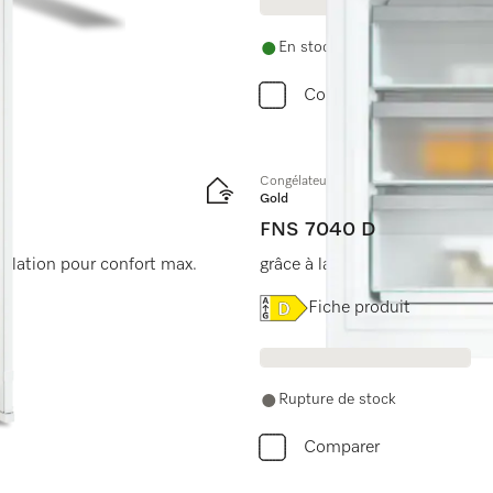
En stock avec livraison gratuite
Comparer
Congélateur encastrable, hauteur de ni
Gold
FNS 7040 D
gélation pour confort max.
grâce à la fonction NoFrost et
Online Label Flag, Étiquet
Fiche produit
Rupture de stock
Comparer