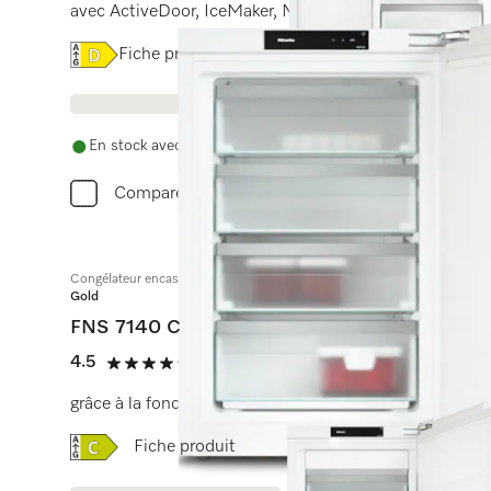
avec ActiveDoor, IceMaker, NoFrost et 8 tiroirs de con
Online Label Flag, Étiquette énergétique
Fiche produit
En stock avec livraison gratuite
Comparer
Congélateur encastrable, hauteur de niche 88 cm
Gold
FNS 7140 C
4.5
(4 critiques)
4.5 étoiles sur 5
grâce à la fonction NoFrost et 4 tiroirs de congélation
Online Label Flag, Étiquette énergétique
Fiche produit