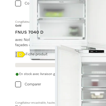
Comparer
Congélateur intégrable, hauteur de niche 82–88 cm
Gold
FNUS 7040 D
avec NoFrost, SoftClose et SuperFrost dans un desig
façades de cuisine d’une hauteur minimale de 72 cm.
Online Label Flag, Étiquette énergétique
Fiche produit
En stock avec livraison gratuite
Comparer
Congélateur encastrable, hauteur de niche 140 cm