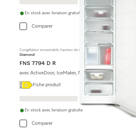
En stock avec livraison gratuite
Comparer
Congélateur encastrable, hauteur de niche 178 cm
Diamond
FNS 7794 D R
avec ActiveDoor, IceMaker, NoFrost et 8 tiroirs de con
Online Label Flag, Étiquette énergétique
Fiche produit
En stock avec livraison gratuite
Comparer