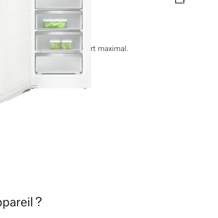
e congélation pour un confort maximal.
te énergétique
pareil ?