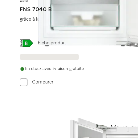
Gold
FNS 7040 B
grâce à la fonction NoFrost et 3 tiroirs de congélation
Online Label Flag, Étiquette énergétique
Fiche produit
En stock avec livraison gratuite
Comparer
Vous av