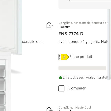
Congélateur encastrable, hauteur de ni
Platinum
FNS 7774 D
n compact. Nécessite des
avec fabrique à glaçons, NoFro
Online Label Flag, Étiquet
Fiche produit
En stock avec livraison gratuite
Comparer
Congélateur MasterCool