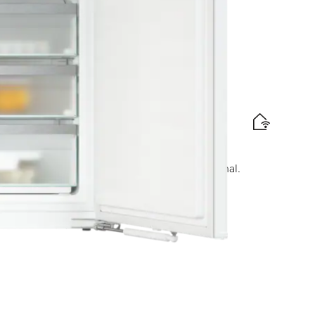
che 72 cm
 3 tiroirs de congélation pour un confort maximal.
te énergétique