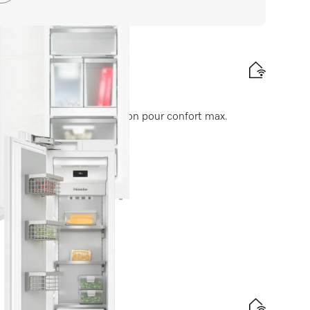
che 178 cm
st et 8 tiroirs de congélation pour confort max.
te énergétique