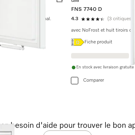
Gold
FNS 7740 D
 pour un confort maximal.
4.3
(3 critiques)
4.3 étoiles sur 5
avec NoFrost et huit tiroirs d
Online Label Flag, Étiquet
Fiche produit
En stock avec livraison gratuite
Comparer
ez besoin d'aide pour trouver le bon ap