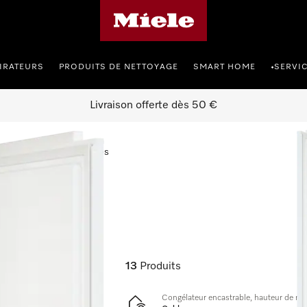
Page d'accueil de Miele
IRATEURS
PRODUITS DE NETTOYAGE
SMART HOME
SERVI
•
Livraison offerte dès 50 €
ongélateurs encastrables
trables
13
Produits
Congélateur encastrable, hauteur de ni