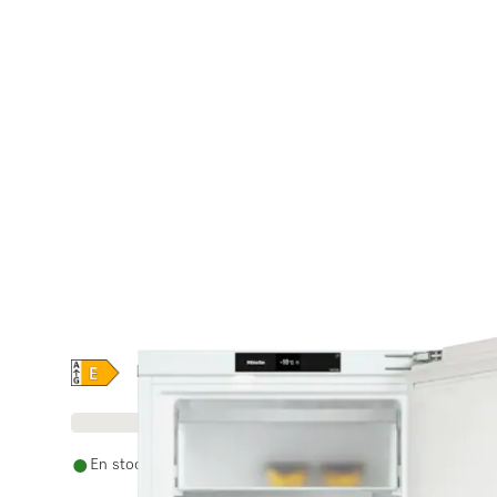
Online Label Flag, Étiquette énergétique
Fiche produit
En stock avec livraison gratuite