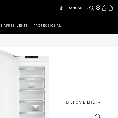
Recherche
Mes donn
Panier
FRANCAIS
CE APRÈS-VENTE
PROFESSIONAL
DISPONIBILITÉ
che 178 cm