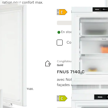
gélation pour confort max.
Online Label Flag, Étique
Fiche produit
En stock avec livraison gratuite
Comparer
Congélateur intégrable, hauteur de nic
Gold
FNUS 7140 C
avec NoFrost, SoftClose et S
façades de cuisine d’une hau
 pour un confort max.
Online Label Flag, Étique
Fiche produit