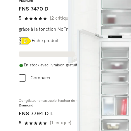
Platinum
FNS 7470 D
5
(2 critiques)
5 étoiles sur 5
grâce à la fonction NoFrost et 6 tiroirs de congélation
Online Label Flag, Étiquette énergétique
Fiche produit
En stock avec livraison gratuite
Comparer
Congélateur encastrable, hauteur de niche 178 cm
Diamond
FNS 7794 D L
5
(1 critique)
5 étoiles sur 5