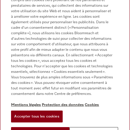
compris des cookies tiers provenant de nos partenaires et
prestataires de services, qui collectent des informations sur
votre utilisation du site Web et nous aident à personnaliser et
à améliorer votre expérience en ligne. Les cookies sont
Miele sur Instagram
Miele sur Youtube
également utilisés pour personnaliser les publicités. Dans le
cadre d'un consentement distinct (« Personnalisation
complète »), nous utilisons les cookies Bloomreach et
d'autres technologies de suivi pour collecter des informations
sur votre comportement d'utilisateur, que nous attribuons à
votre profil afin de mieux adapter le contenu que nous vous
présentons via différents canaux. En sélectionnant « Accepter
tous les cookies », vous acceptez tous les cookies et
Informations légales
technologies. Pour n'accepter que les cookies et technologies
essentiels, sélectionnez « Cookies essentiels seulement».
CGV
Vous trouverez de plus amples informations sous « Paramètres
Protection des données
des cookies ». Vous pouvez révoquer votre consentement à
tout moment avec effet futur en modifiant vos paramètres de
Conditions d’utilisation
consentement dans notre Centre de préférences.
Déclaration d'accessibilité
Digital Services Act
Mentions légales
Protection des données
Cookies
Formulaire de rétractation
Accepter tous les cookies
Paramètres des cookies