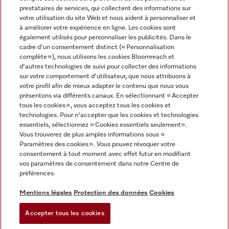
prestataires de services, qui collectent des informations sur
votre utilisation du site Web et nous aident à personnaliser et
à améliorer votre expérience en ligne. Les cookies sont
également utilisés pour personnaliser les publicités. Dans le
cadre d'un consentement distinct (« Personnalisation
complète »), nous utilisons les cookies Bloomreach et
Miele sur Instagram
Miele sur Youtube
d'autres technologies de suivi pour collecter des informations
sur votre comportement d'utilisateur, que nous attribuons à
votre profil afin de mieux adapter le contenu que nous vous
présentons via différents canaux. En sélectionnant « Accepter
tous les cookies », vous acceptez tous les cookies et
technologies. Pour n'accepter que les cookies et technologies
Informations légales
essentiels, sélectionnez « Cookies essentiels seulement».
Vous trouverez de plus amples informations sous «
CGV
Paramètres des cookies ». Vous pouvez révoquer votre
Protection des données
consentement à tout moment avec effet futur en modifiant
Conditions d’utilisation
vos paramètres de consentement dans notre Centre de
préférences.
Déclaration d'accessibilité
Digital Services Act
Mentions légales
Protection des données
Cookies
Formulaire de rétractation
Accepter tous les cookies
Paramètres des cookies