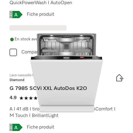
QuickPowerWash I AutoOpen
Online Label Flag, Étiquette énergétique
Fiche produit
En stock avec livraison gratuite
Comparer
Lave-vaisselle totalement intégrable XXL
Diamond
G 7985 SCVi XXL AutoDos K2O
4.9
(10 critiques)
4.9 étoiles sur 5
A I 41 dB I tiroir à couverts I paniers MaxiComfort I
M Touch I BrilliantLight
Online Label Flag, Étiquette énergétique
Fiche produit