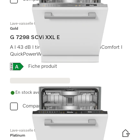
Lave-vaisselle totalement intégrable XXL
Gold
G 7298 SCVi XXL E
A I 43 dB I tiroir à couverts I paniers MaxiComfort I
QuickPowerWash I AutoOpen
Online Label Flag, Étiquette énergétique
Fiche produit
En stock avec livraison gratuite
Comparer
Lave-vaisselle totalement intégrable XXL
Platinum