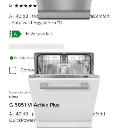
5
(22 critiques)
5 étoiles sur 5
A I 42 dB I tiroir à couverts I paniers ExtraComfort
I AutoDos I Hygiène 75 °C
Online Label Flag, Étiquette énergétique
Fiche produit
En stock avec livraison gratuite
Comparer
Lave-vaisselle totalement intégrable
Silver
G 5851 Vi Active Plus
A I 43 dB I panier à couverts I paniers Comfort I
QuickPowerWash I AutoOpen