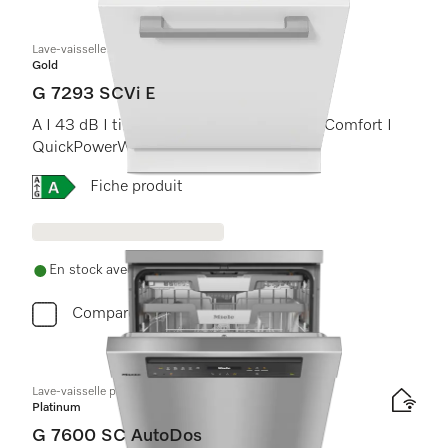
Lave-vaisselle totalement intégrable
Gold
G 7293 SCVi E
A I 43 dB I tiroir à couverts I paniers MaxiComfort I
QuickPowerWash I AutoOpen
Online Label Flag, Étiquette énergétique
Fiche produit
En stock avec livraison gratuite
Comparer
Lave-vaisselle posable
Platinum
G 7600 SC AutoDos