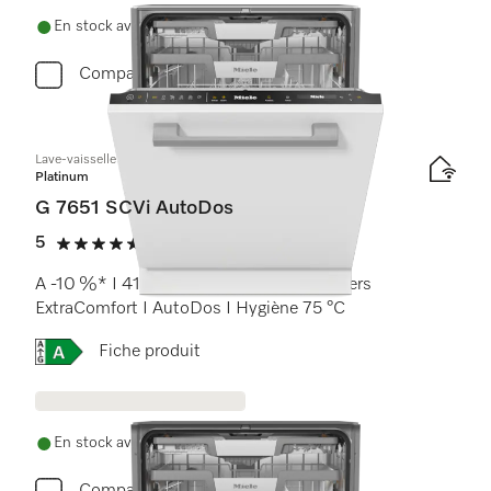
En stock avec livraison gratuite
Comparer
Lave-vaisselle totalement intégrable
Platinum
G 7651 SCVi AutoDos
5
(10 critiques)
5 étoiles sur 5
A -10 %* I 41 dB I tiroir à couverts I paniers
ExtraComfort I AutoDos I Hygiène 75 °C
Online Label Flag, Étiquette énergétique
Fiche produit
En stock avec livraison gratuite