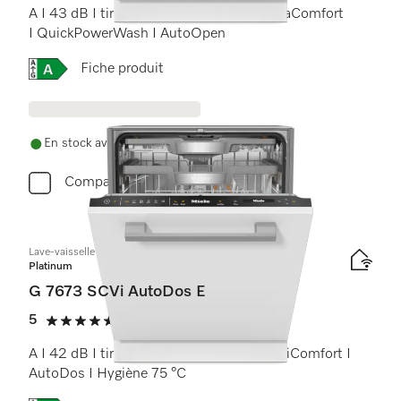
A I 43 dB I tiroir à couverts I paniers ExtraComfort
I QuickPowerWash I AutoOpen
Online Label Flag, Étiquette énergétique
Fiche produit
En stock avec livraison gratuite
Comparer
Lave-vaisselle totalement intégrable
Platinum
G 7673 SCVi AutoDos E
5
(1 critique)
5 étoiles sur 5
A I 42 dB I tiroir à couverts I paniers MaxiComfort I
AutoDos I Hygiène 75 °C