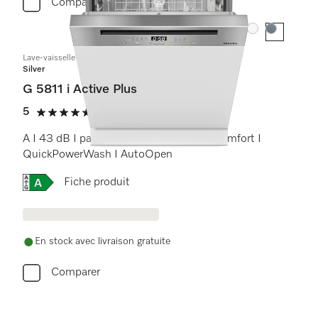
Comparer
Couleur:
Couleur:
Lave-vaisselle intégré
Silver
G 5811 i Active Plus
5
(2 critiques)
5 étoiles sur 5
A I 43 dB I panier à couverts I paniers Comfort I
QuickPowerWash I AutoOpen
Online Label Flag, Étiquette énergétique
Fiche produit
En stock avec livraison gratuite
Comparer