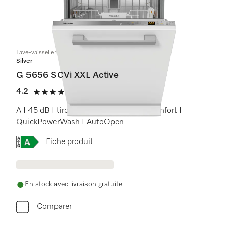
Lave-vaisselle totalement intégrable XXL
Silver
G 5656 SCVi XXL Active
4.2
(6 critiques)
4.2 étoiles sur 5
A I 45 dB I tiroir à couverts I paniers Comfort I
QuickPowerWash I AutoOpen
Online Label Flag, Étiquette énergétique
Fiche produit
En stock avec livraison gratuite
Comparer