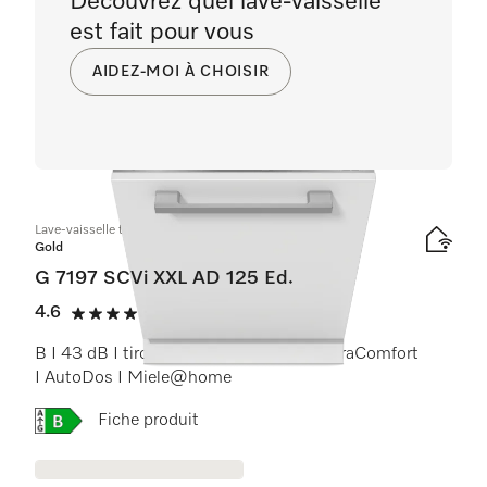
Découvrez quel lave-vaisselle
est fait pour vous
AIDEZ-MOI À CHOISIR
Lave-vaisselle totalement intégrable XXL
Gold
G 7197 SCVi XXL AD 125 Ed.
4.6
(12 critiques)
4.6 étoiles sur 5
B I 43 dB I tiroir à couverts I paniers ExtraComfort
I AutoDos I Miele@home
Online Label Flag, Étiquette énergétique
Fiche produit