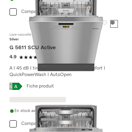
Comparer
Couleur:
Couleur:
Lave-vaisselle encastrable
Silver
G 5611 SCU Active
4.9
(14 critiques)
4.9 étoiles sur 5
A I 45 dB I tiroir à couverts I paniers Comfort I
QuickPowerWash I AutoOpen
Online Label Flag, Étiquette énergétique
Fiche produit
En stock avec livraison gratuite
Comparer