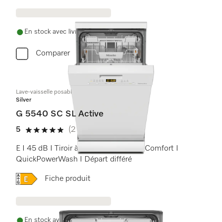
En stock avec livraison gratuite
Comparer
Lave-vaisselle posable 45 cm
Silver
G 5540 SC SL Active
5
(2 critiques)
5 étoiles sur 5
E I 45 dB I Tiroir à couverts I Paniers Comfort I
QuickPowerWash I Départ différé
Online Label Flag, Étiquette énergétique
Fiche produit
En stock avec livraison gratuite