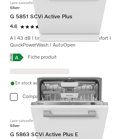
Lave-vaisselle totalement intégrable
Silver
G 5851 SCVi Active Plus
4.6
(14 critiques)
4.6 étoiles sur 5
A I 43 dB I tiroir à couverts I paniers Comfort I
QuickPowerWash I AutoOpen
Online Label Flag, Étiquette énergétique
Fiche produit
En stock avec livraison gratuite
Comparer
Lave-vaisselle totalement intégrable
Silver
G 5863 SCVi Active Plus E