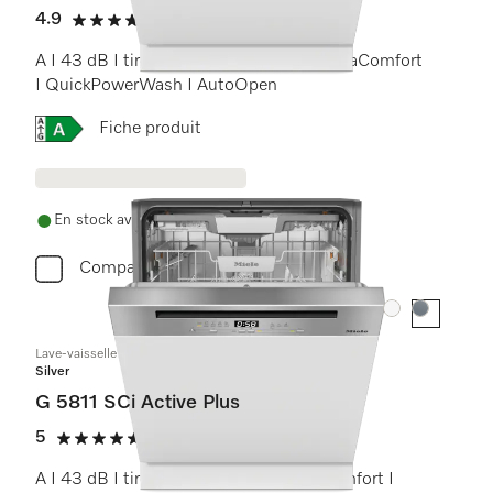
4.9
(8 critiques)
4.9 étoiles sur 5
A I 43 dB I tiroir à couverts I paniers ExtraComfort
I QuickPowerWash I AutoOpen
Online Label Flag, Étiquette énergétique
Fiche produit
En stock avec livraison gratuite
Comparer
Couleur:
Couleur:
Lave-vaisselle intégré
Silver
G 5811 SCi Active Plus
5
(3 critiques)
5 étoiles sur 5
A I 43 dB I tiroir à couverts I paniers Comfort I