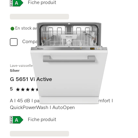
Online Label Flag, Étiquette énergétique
Fiche produit
En stock avec livraison gratuite
Comparer
Lave-vaisselle totalement intégrable
Silver
G 5651 Vi Active
5
(1 critique)
5 étoiles sur 5
A I 45 dB I panier à couverts I paniers Comfort I
QuickPowerWash I AutoOpen
Online Label Flag, Étiquette énergétique
Fiche produit