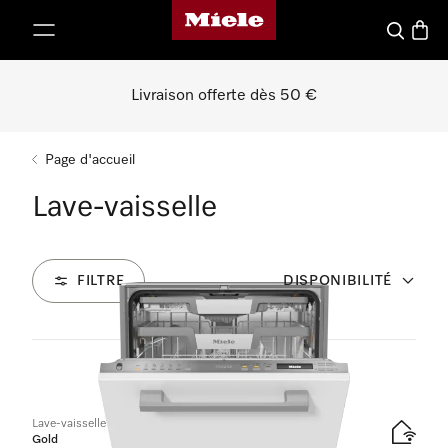
Page d'accueil de Miele
er au contenu
Recherch
Panier
Livraison offerte dès 50 €
Page d'accueil
Lave-vaisselle
FILTRE
DISPONIBILITÉ
82
Produits
Lave-vaisselle totalement intégrable
Gold