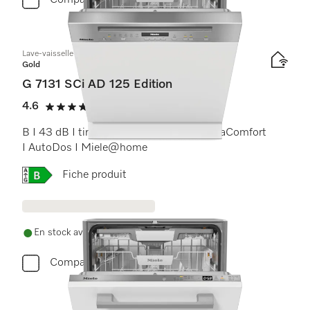
Comparer
Lave-vaisselle intégré
Gold
G 7131 SCi AD 125 Edition
4.6
(19 critiques)
4.6 étoiles sur 5
B I 43 dB I tiroir à couverts I paniers ExtraComfort
I AutoDos I Miele@home
Online Label Flag, Étiquette énergétique
Fiche produit
En stock avec livraison gratuite
Comparer