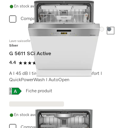
En stock avec livraison gratuite
Comparer
Couleur:
Couleur:
Lave-vaisselle intégré
Silver
G 5611 SCi Active
4.4
(16 critiques)
4.4 étoiles sur 5
A I 45 dB I tiroir à couverts I paniers Comfort I
QuickPowerWash I AutoOpen
Online Label Flag, Étiquette énergétique
Fiche produit
En stock avec livraison gratuite
Comparer