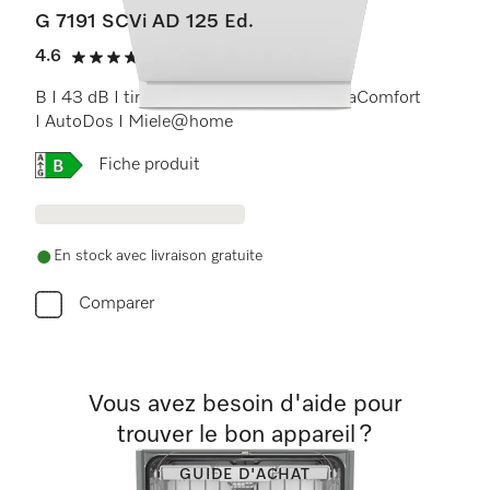
G 7191 SCVi AD 125 Ed.
4.6
(23 critiques)
4.6 étoiles sur 5
B I 43 dB I tiroir à couverts I paniers ExtraComfort
I AutoDos I Miele@home
Online Label Flag, Étiquette énergétique
Fiche produit
En stock avec livraison gratuite
Comparer
Vous avez besoin d'aide pour
trouver le bon appareil ?
GUIDE D'ACHAT