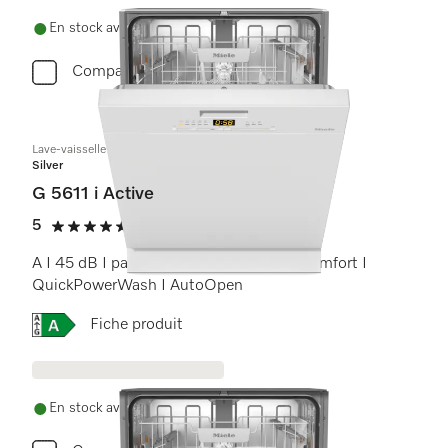
En stock avec livraison gratuite
Comparer
Lave-vaisselle intégré
Silver
G 5611 i Active
5
(1 critique)
5 étoiles sur 5
A I 45 dB I panier à couverts I paniers Comfort I
QuickPowerWash I AutoOpen
Online Label Flag, Étiquette énergétique
Fiche produit
En stock avec livraison gratuite