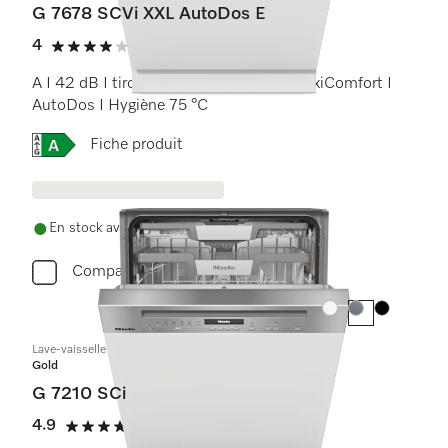
G 7678 SCVi XXL AutoDos E
4
(1 critique)
4 étoiles sur 5
A I 42 dB I tiroir à couverts I paniers MaxiComfort I
AutoDos I Hygiène 75 °C
Online Label Flag, Étiquette énergétique
Fiche produit
En stock avec livraison gratuite
Comparer
Couleur:
Couleur:
Couleur:
Lave-vaisselle intégré
Gold
G 7210 SCi
4.9
(15 critiques)
4.9 étoiles sur 5