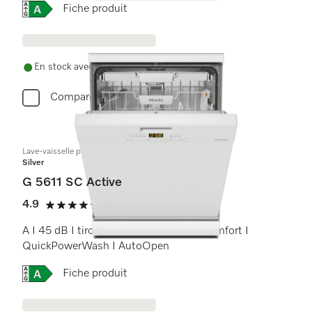
Online Label Flag, Étiquette énergétique
Fiche produit
En stock avec livraison gratuite
Comparer
Lave-vaisselle posable
Silver
G 5611 SC Active
4.9
(21 critiques)
4.9 étoiles sur 5
A I 45 dB I tiroir à couverts I paniers Comfort I
QuickPowerWash I AutoOpen
Online Label Flag, Étiquette énergétique
Fiche produit