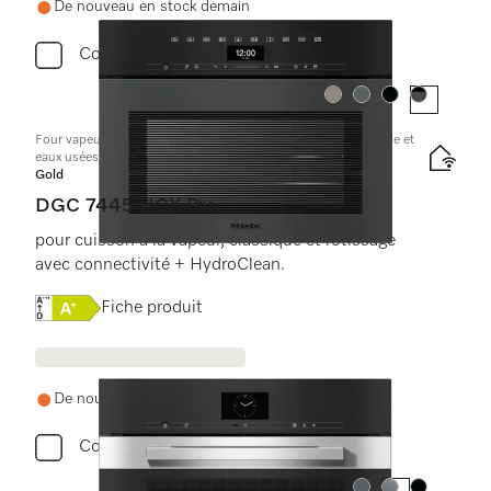
De nouveau en stock demain
Comparer
Couleur:
Couleur:
Couleur:
Couleur:
Four vapeur combiné compact s. poignée av raccord eau froide et
eaux usées
Gold
DGC 7445 HCX Pro
pour cuisson à la vapeur, classique et rôtissage
avec connectivité + HydroClean.
Online Label Flag, Étiquette énergétique
Fiche produit
De nouveau en stock demain
Comparer