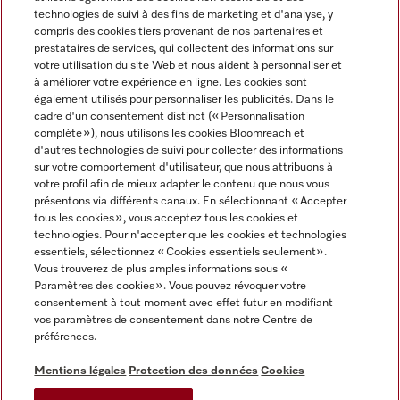
technologies de suivi à des fins de marketing et d'analyse, y
compris des cookies tiers provenant de nos partenaires et
FRANCAIS
prestataires de services, qui collectent des informations sur
votre utilisation du site Web et nous aident à personnaliser et
à améliorer votre expérience en ligne. Les cookies sont
également utilisés pour personnaliser les publicités. Dans le
cadre d'un consentement distinct (« Personnalisation
complète »), nous utilisons les cookies Bloomreach et
Miele sur Instagram
Miele sur Youtube
d'autres technologies de suivi pour collecter des informations
sur votre comportement d'utilisateur, que nous attribuons à
votre profil afin de mieux adapter le contenu que nous vous
présentons via différents canaux. En sélectionnant « Accepter
tous les cookies », vous acceptez tous les cookies et
technologies. Pour n'accepter que les cookies et technologies
Informations légales
essentiels, sélectionnez « Cookies essentiels seulement».
Vous trouverez de plus amples informations sous «
CGV
Paramètres des cookies ». Vous pouvez révoquer votre
Protection des données
consentement à tout moment avec effet futur en modifiant
Conditions d’utilisation
vos paramètres de consentement dans notre Centre de
préférences.
Déclaration d'accessibilité
Digital Services Act
Mentions légales
Protection des données
Cookies
Formulaire de rétractation