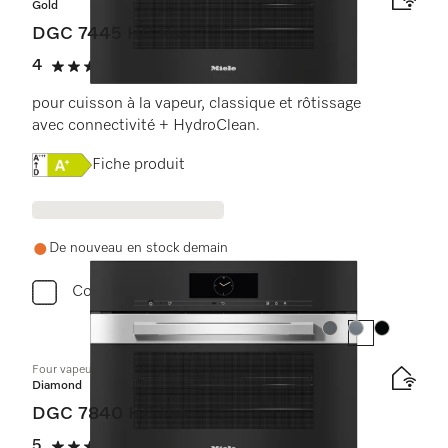
Gold
DGC 7445 HC Pro
4
(1 critique)
4 étoiles sur 5
pour cuisson à la vapeur, classique et rôtissage
avec connectivité + HydroClean.
Online Label Flag, Étiquette énergétique
Fiche produit
De nouveau en stock demain
Comparer
Couleur:
Couleur:
Couleur:
Four vapeur combiné compact
Diamond
DGC 7840 HC Pro
5
(1 critique)