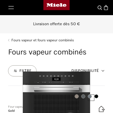
Page d'accueil de Miele
er au contenu
Recherch
Panier
Livraison offerte dès 50 €
Fours vapeur et fours vapeur combinés
Fours vapeur combinés
FILTRE
DISPONIBILITÉ
24
Produits
Couleur:
Couleur:
Couleur:
Couleur:
Four vapeur combiné
Gold