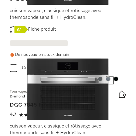
5 étoiles sur 5
cuisson vapeur, classique et rôtissage avec
thermosonde sans fil + HydroClean.
Online Label Flag, Étiquette énergétique
Fiche produit
De nouveau en stock demain
Comparer
Couleur:
Couleur:
Couleur:
Four vapeur combiné compact avec raccordement à l’eau
Diamond
DGC 7845 HC Pro
4.7
(3 critiques)
4.7 étoiles sur 5
cuisson vapeur, classique et rôtissage avec
thermosonde sans fil + HydroClean.