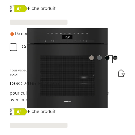
Online Label Flag, Étiquette énergétique
Fiche produit
De nouveau en stock demain
Comparer
Couleur:
Couleur:
Couleur:
Couleur:
Four vapeur combiné sans poignée avec raccordement à l’eau
Gold
DGC 7465 HCX Pro
pour cuisson à la vapeur, classique et rôtissage
avec connectivité + HydroClean.
Online Label Flag, Étiquette énergétique
Fiche produit