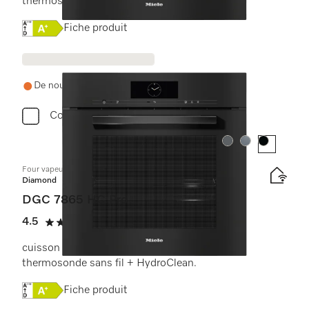
thermosonde sans fil + HydroClean.
Online Label Flag, Étiquette énergétique
Fiche produit
De nouveau en stock demain
Comparer
Couleur:
Couleur:
Couleur:
Four vapeur combiné avec raccordement à l’eau
Diamond
DGC 7865 HC Pro
4.5
(4 critiques)
4.5 étoiles sur 5
cuisson vapeur, classique et rôtissage avec
thermosonde sans fil + HydroClean.
Online Label Flag, Étiquette énergétique
Fiche produit