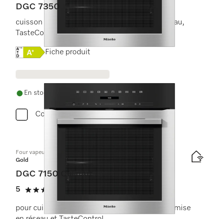
DGC 7350
cuisson vapeur, four, rôtissage ac mise en réseau,
TasteControl + éclairage LED.
Online Label Flag, Étiquette énergétique
Fiche produit
En stock avec livraison gratuite
Comparer
Four vapeur combiné
Gold
DGC 7150 CulinArt
5
(4 critiques)
5 étoiles sur 5
pour cuisson vapeur, au four et rôtissage avec mise