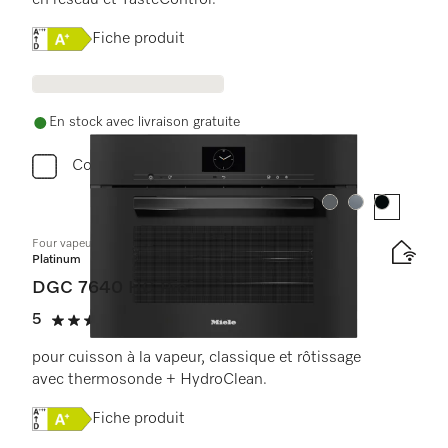
en réseau et TasteControl.
Online Label Flag, Étiquette énergétique
Fiche produit
En stock avec livraison gratuite
Comparer
Couleur:
Couleur:
Couleur:
Four vapeur combiné compact
Platinum
DGC 7640 HC Pro
5
(2 critiques)
5 étoiles sur 5
pour cuisson à la vapeur, classique et rôtissage
avec thermosonde + HydroClean.
Online Label Flag, Étiquette énergétique
Fiche produit