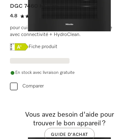
DGC 7460 HC Pro
4.8
(6 critiques)
4.8 étoiles sur 5
pour cuisson à la vapeur, classique et rôtissage
avec connectivité + HydroClean.
Online Label Flag, Étiquette énergétique
Fiche produit
En stock avec livraison gratuite
Comparer
Vous avez besoin d'aide pour
trouver le bon appareil ?
GUIDE D'ACHAT