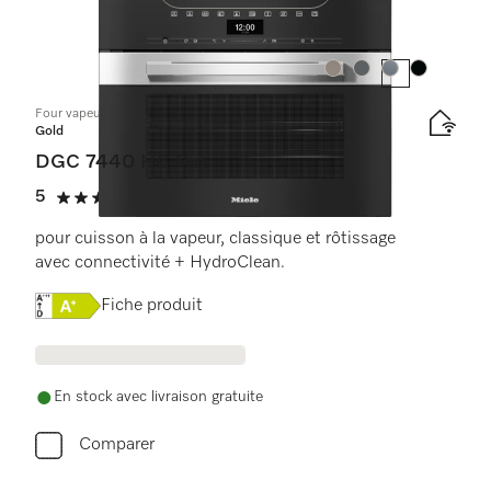
Couleur:
Couleur:
Couleur:
Couleur:
Four vapeur combiné compact
Gold
DGC 7440 HC Pro
5
(2 critiques)
5 étoiles sur 5
pour cuisson à la vapeur, classique et rôtissage
avec connectivité + HydroClean.
Online Label Flag, Étiquette énergétique
Fiche produit
En stock avec livraison gratuite
Comparer