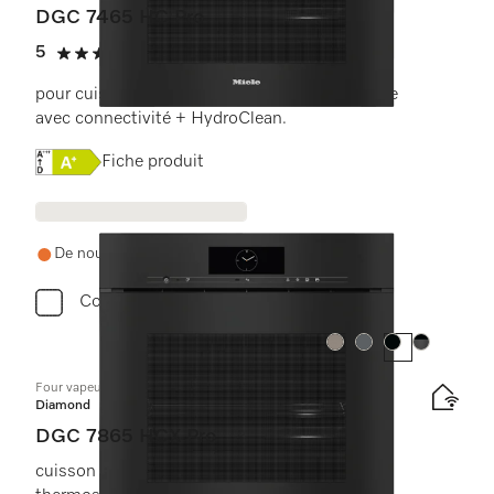
DGC 7465 HC Pro
5
(1 critique)
5 étoiles sur 5
pour cuisson à la vapeur, classique et rôtissage
avec connectivité + HydroClean.
Online Label Flag, Étiquette énergétique
Fiche produit
De nouveau en stock demain
Comparer
Couleur:
Couleur:
Couleur:
Couleur:
Four vapeur combiné sans poignée avec raccordement à l’eau
Diamond
DGC 7865 HCX Pro
cuisson vapeur, classique et rôtissage avec