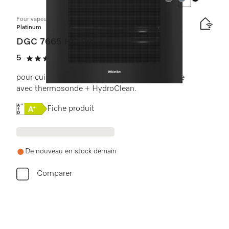
Couleur:
Couleur:
Couleur:
Four vapeur combiné avec raccordement à l’eau
Platinum
DGC 7665 HC Pro
5
(2 critiques)
5 étoiles sur 5
pour cuisson à la vapeur, classique et rôtissage
avec thermosonde + HydroClean.
Online Label Flag, Étiquette énergétique
Fiche produit
De nouveau en stock demain
Comparer