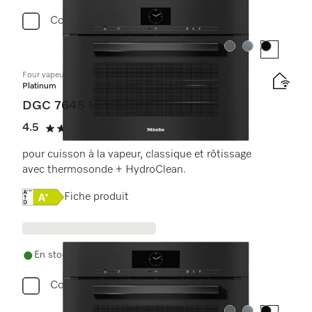
Comparer
Couleur:
Couleur:
Couleur:
Four vapeur combiné compact avec raccordement à l’eau
Platinum
DGC 7645 HC Pro
4.5
(2 critiques)
4.5 étoiles sur 5
pour cuisson à la vapeur, classique et rôtissage
avec thermosonde + HydroClean.
Online Label Flag, Étiquette énergétique
Fiche produit
En stock avec livraison gratuite
Comparer