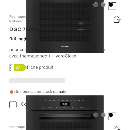
Couleur:
Couleur:
Couleur:
Four vapeur combiné
Platinum
DGC 7660 HC Pro
4.3
(4 critiques)
4.3 étoiles sur 5
pour cuisson à la vapeur, classique et rôtissage
avec thermosonde + HydroClean.
Online Label Flag, Étiquette énergétique
Fiche produit
De nouveau en stock demain
Comparer
Couleur:
Couleur:
Couleur:
Four vapeur combiné compact avec raccordement à l’eau