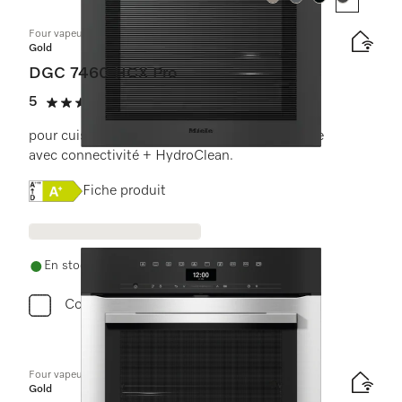
Couleur:
Couleur:
Couleur:
Couleur:
Four vapeur combiné sans poignée
Gold
DGC 7460 HCX Pro
5
(3 critiques)
5 étoiles sur 5
pour cuisson à la vapeur, classique et rôtissage
avec connectivité + HydroClean.
Online Label Flag, Étiquette énergétique
Fiche produit
En stock avec livraison gratuite
Comparer
Four vapeur combiné
Gold