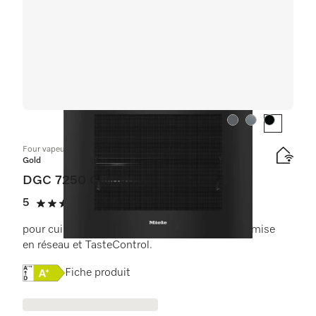
Couleur:
Couleur:
Couleur:
Four vapeur combiné
Gold
DGC 7250 CulinArt
5
(2 critiques)
5 étoiles sur 5
pour cuisson vapeur, au four et rôtissage avec mise
en réseau et TasteControl.
Online Label Flag, Étiquette énergétique
Fiche produit