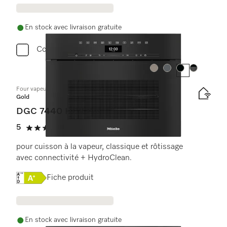
En stock avec livraison gratuite
Comparer
Couleur:
Couleur:
Couleur:
Couleur:
Four vapeur combiné compact sans poignée
Gold
DGC 7440 HCX Pro
5
(2 critiques)
5 étoiles sur 5
pour cuisson à la vapeur, classique et rôtissage
avec connectivité + HydroClean.
Online Label Flag, Étiquette énergétique
Fiche produit
En stock avec livraison gratuite