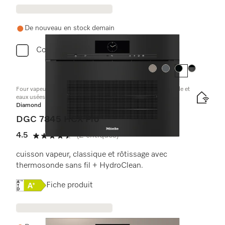
De nouveau en stock demain
Comparer
Couleur:
Couleur:
Couleur:
Couleur:
Four vapeur combiné compact s. poignée av raccord eau froide et
eaux usées
Diamond
DGC 7845 HCX Pro
4.5
(2 critiques)
4.5 étoiles sur 5
cuisson vapeur, classique et rôtissage avec
thermosonde sans fil + HydroClean.
Online Label Flag, Étiquette énergétique
Fiche produit