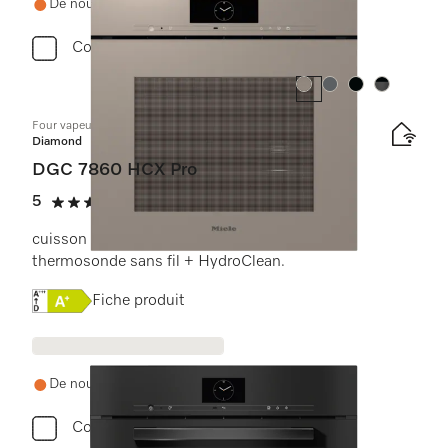
De nouveau en stock demain
Comparer
Couleur:
Couleur:
Couleur:
Couleur:
Four vapeur combiné sans poignée
Diamond
DGC 7860 HCX Pro
5
(1 critique)
5 étoiles sur 5
cuisson vapeur, classique et rôtissage avec
thermosonde sans fil + HydroClean.
Online Label Flag, Étiquette énergétique
Fiche produit
De nouveau en stock demain
Comparer