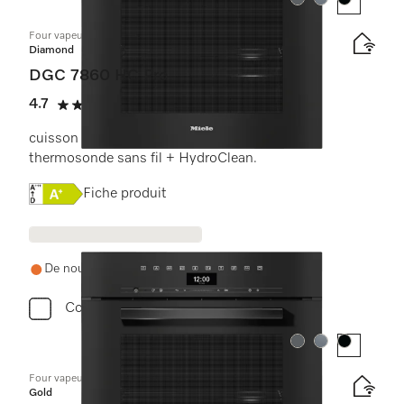
Couleur:
Couleur:
Couleur:
Four vapeur combiné
Diamond
DGC 7860 HC Pro
4.7
(3 critiques)
4.7 étoiles sur 5
cuisson vapeur, classique et rôtissage avec
thermosonde sans fil + HydroClean.
Online Label Flag, Étiquette énergétique
Fiche produit
De nouveau en stock demain
Comparer
Couleur:
Couleur:
Couleur:
Four vapeur combiné avec raccordement à l’eau
Gold