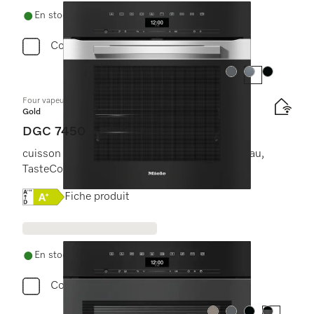
En stock avec livraison gratuite
Comparer
Couleur:
Couleur:
Couleur:
Four vapeur combiné
Gold
DGC 7450
cuisson vapeur, four, rôtissage ac mise en réseau,
TasteControl + éclairage LED.
Online Label Flag, Étiquette énergétique
Fiche produit
En stock avec livraison gratuite
Comparer