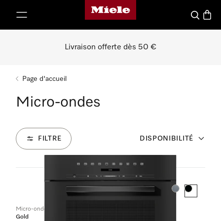
Page d'accueil de Miele
er au contenu
Recherch
Panier
Livraison offerte dès 50 €
Page d'accueil
Micro-ondes
FILTRE
DISPONIBILITÉ
7
Produits
Couleur:
Couleur:
Micro-ondes encastrable
Gold