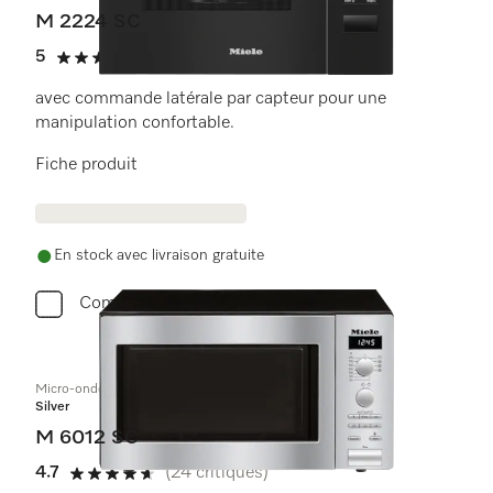
M 2224 SC
5
(3 critiques)
5 étoiles sur 5
avec commande latérale par capteur pour une
manipulation confortable.
Fiche produit
En stock avec livraison gratuite
Comparer
Micro-ondes autonome
Silver
M 6012 SC
4.7
(24 critiques)
4.7 étoiles sur 5