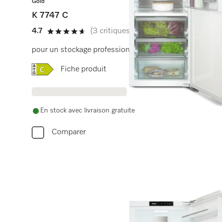
Gold
K 7747 C
4.7
(3 critiques)
4.7 étoiles sur 5
pour un stockage professionnel, grâce à PerfectFresh 
Online Label Flag, Étiquette énergétique
Fiche produit
En stock avec livraison gratuite
Comparer
Vous av