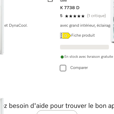
Gold
K 7738 D
5
(1 critique)
5 étoiles sur 5
Pro et DynaCool.
avec grand intérieur, éclairage
Online Label Flag, Étiquet
Fiche produit
En stock avec livraison gratuite
Comparer
ez besoin d'aide pour trouver le bon ap