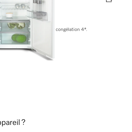
 LED sans entretien et tiroir congélation 4*.
te énergétique
pareil ?