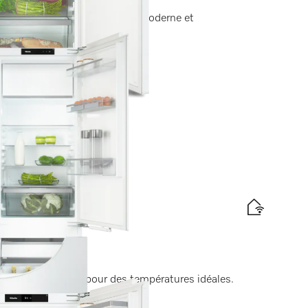
s de fraîcheur, éclairage LED moderne et
tte énergétique
iche 178 cm
roir de congélation pour des températures idéales.
tte énergétique