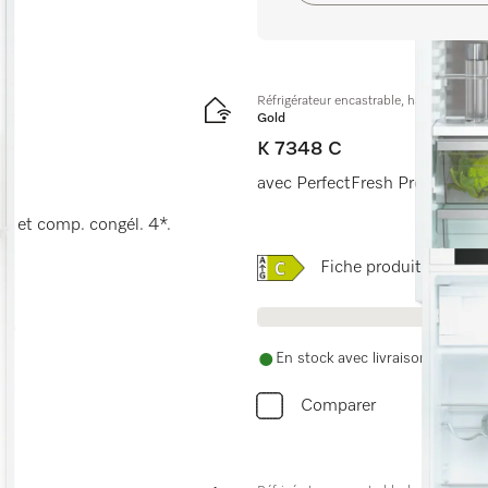
Réfrigérateur encastrable, hauteur de n
Gold
K 7348 C
avec PerfectFresh Pro pour un
.0 et comp. congél. 4*.
Online Label Flag, Étique
Fiche produit
En stock avec livraison gratuite
Comparer