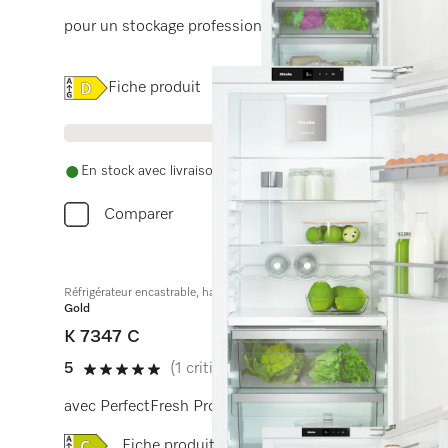
pour un stockage professionnel, grâce à PerfectFresh 
Online Label Flag, Étiquette énergétique
Fiche produit
En stock avec livraison gratuite
Comparer
Réfrigérateur encastrable, hauteur de niche 122 cm
Gold
K 7347 C
5
(1 critique)
5 étoiles sur 5
avec PerfectFresh Pro pour fraîcheur prolongée et éclai
Online Label Flag, Étiquette énergétique
Fiche produit