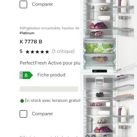
Comparer
Réfrigérateur encastrable, hauteur de niche 178 cm
Platinum
K 7778 B
5
(1 critique)
5 étoiles sur 5
PerfectFresh Active pour plus de fraîcheur, FlexiLight 2
Online Label Flag, Étiquette énergétique
Fiche produit
En stock avec livraison gratuite
Comparer