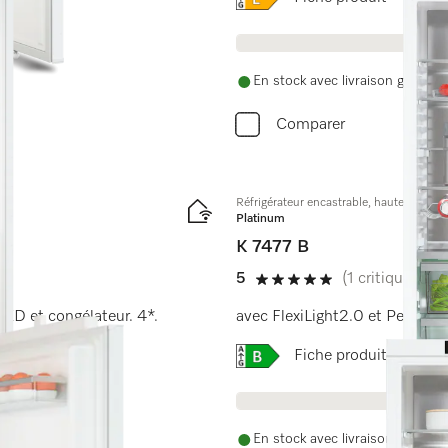
En stock avec livraison gratuite
Comparer
Réfrigérateur encastrable, hauteur de n
Platinum
K 7477 B
5
(1 critique)
5 étoiles sur 5
 LED et congélateur. 4*.
avec FlexiLight2.0 et PerfectF
Online Label Flag, Étique
Fiche produit
En stock avec livraison gratuite