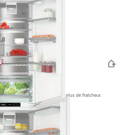
iche 140 cm
resh Active, humid. active pour plus de fraîcheur.
tte énergétique