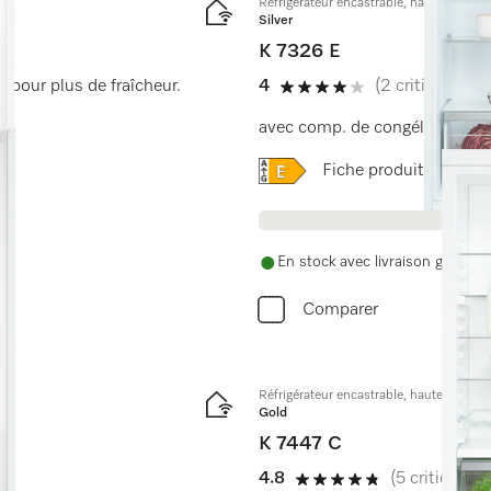
Réfrigérateur encastrable, hauteur de n
Silver
K 7326 E
e pour plus de fraîcheur.
4
(2 critiques)
4 étoiles sur 5
avec comp. de congélation 4*,
Online Label Flag, Étique
Fiche produit
En stock avec livraison gratuite
Comparer
Réfrigérateur encastrable, hauteur de n
Gold
K 7447 C
4.8
(5 critiques)
4.8 étoiles sur 5