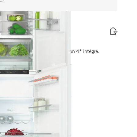
iche 122 cm
e fraîcheur et comp. de congélation 4* intégré.
tte énergétique