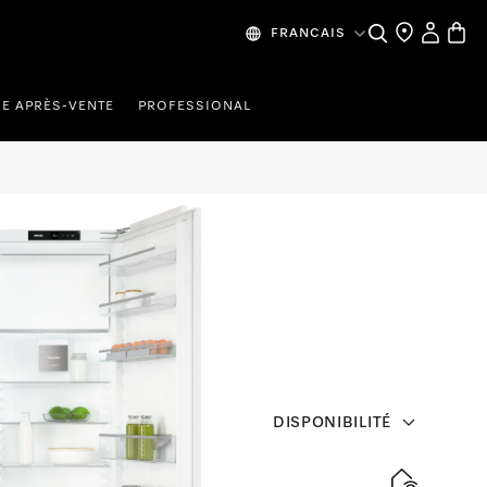
Recherche
Mes donn
Panier
FRANCAIS
CE APRÈS-VENTE
PROFESSIONAL
DISPONIBILITÉ
iche 178 cm