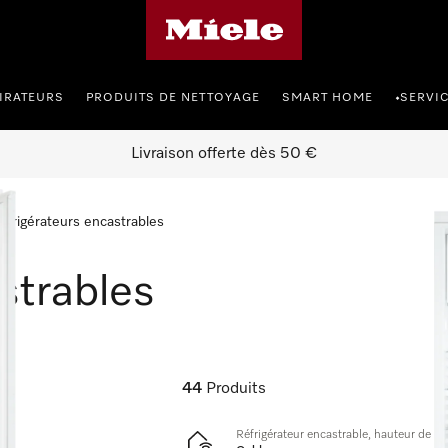
Page d'accueil de Miele
IRATEURS
PRODUITS DE NETTOYAGE
SMART HOME
SERVI
•
Livraison offerte dès 50 €
éfrigérateurs encastrables
strables
44
Produits
Réfrigérateur encastrable, hauteur de n