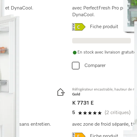
Pro et DynaCool.
avec PerfectFresh Pro pour plu
DynaCool.
Online Label Flag, Étique
Fiche produit
En stock avec livraison gratuite
Comparer
Réfrigérateur encastrable, hauteur de n
Gold
K 7731 E
5
(2 critiques)
5 étoiles sur 5
rage LED sans entretien.
avec zone de froid séparée, ti
Online Label Flag, Étique
Fiche produit