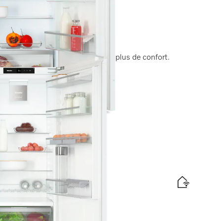
iche 122 cm
 éclairage LED et SuperCool pour plus de confort.
tte énergétique
iche 140 cm