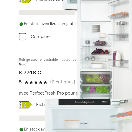
En stock avec livraison gratuite
Comparer
Réfrigérateur encastrable, hauteur de niche 178 cm
Gold
K 7748 C
5
(2 critiques)
5 étoiles sur 5
avec PerfectFresh Pro pour plus de fraîcheur, éclairage
Online Label Flag, Étiquette énergétique
Fiche produit
En stock avec livraison gratuite