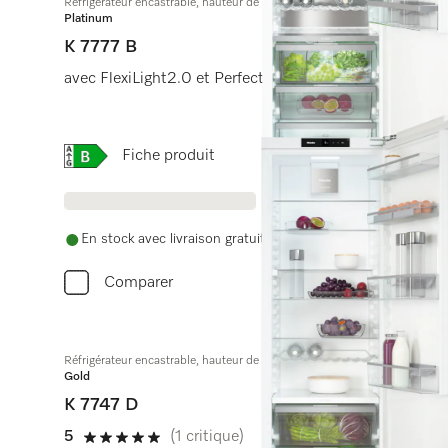
Réfrigérateur encastrable, hauteur de niche 178 cm
Platinum
K 7777 B
avec FlexiLight2.0 et PerfectFresh Active, humid. activ
Online Label Flag, Étiquette énergétique
Fiche produit
En stock avec livraison gratuite
Comparer
Réfrigérateur encastrable, hauteur de niche 178 cm
Gold
K 7747 D
5
(1 critique)
5 étoiles sur 5