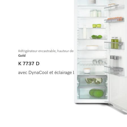
Réfrigérateur encastrable, hauteur de niche 178 cm
Gold
K 7737 D
avec DynaCool et éclairage LED pour la conservation p