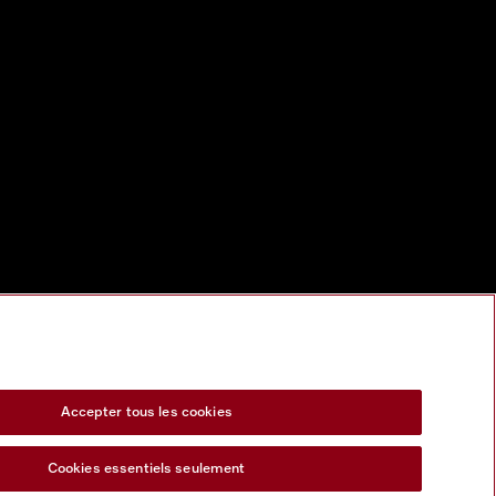
Accepter tous les cookies
Cookies essentiels seulement
s Act
Formulaire de rétractation