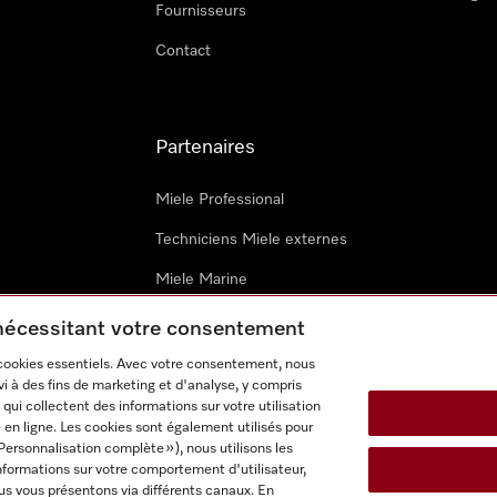
Fournisseurs
Contact
Partenaires
Miele Professional
Techniciens Miele externes
Miele Marine
Architectes & promoteurs
 nécessitant votre consentement
 cookies essentiels. Avec votre consentement, nous
i à des fins de marketing et d'analyse, y compris
qui collectent des informations sur votre utilisation
 en ligne. Les cookies sont également utilisés pour
Personnalisation complète »), nous utilisons les
nformations sur votre comportement d'utilisateur,
onditions d’utilisation
Déclaration d'accessibilité
Digital Service
us vous présentons via différents canaux. En