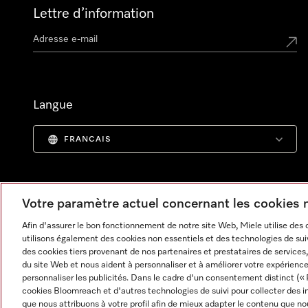
Lettre d’information
Langue
FRANCAIS
Votre paramètre actuel concernant les cookies
Afin d'assurer le bon fonctionnement de notre site Web, Miele utilise des
utilisons également des cookies non essentiels et des technologies de suiv
des cookies tiers provenant de nos partenaires et prestataires de services, 
du site Web et nous aident à personnaliser et à améliorer votre expérience
personnaliser les publicités. Dans le cadre d'un consentement distinct (« 
cookies Bloomreach et d'autres technologies de suivi pour collecter des i
Informations légales
CGV
Protection des données
C
que nous attribuons à votre profil afin de mieux adapter le contenu que no