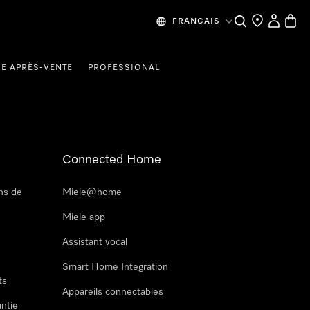
Recherche
Mes donn
Panier
FRANCAIS
CE APRÈS-VENTE
PROFESSIONAL
Connected Home
ns de
Miele@home
Miele app
Assistant vocal
Smart Home Integration
ts
Appareils connectables
antie