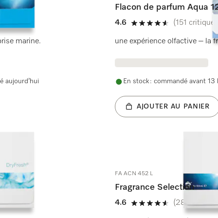
Flacon de parfum Aqua 1
4.6
(151 critiques
4.6 étoiles sur 5
brise marine.
une expérience olfactive – la f
é aujourd’hui
En stock : commandé avant 13 h
AJOUTER AU PANIER
FA ACN 452 L
Fragrance Selection
4.6
(286 critique
4.6 étoiles sur 5