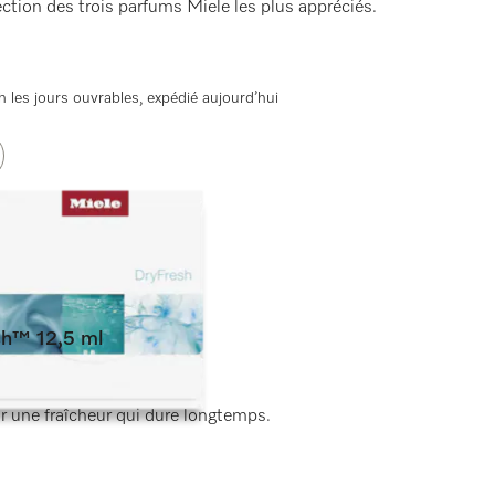
ection des trois parfums Miele les plus appréciés.
 les jours ouvrables, expédié aujourd’hui
sh™ 12,5 ml
s)
r une fraîcheur qui dure longtemps.