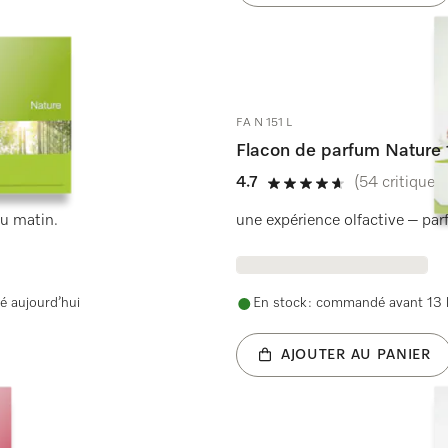
FA N 151 L
Flacon de parfum Nature 
4.7
(54 critiques)
4.7 étoiles sur 5
du matin.
une expérience olfactive – par
é aujourd’hui
En stock : commandé avant 13 h
AJOUTER AU PANIER