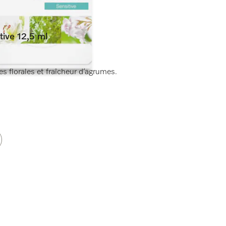
tive 12,5 ml
)
s florales et fraîcheur d’agrumes.