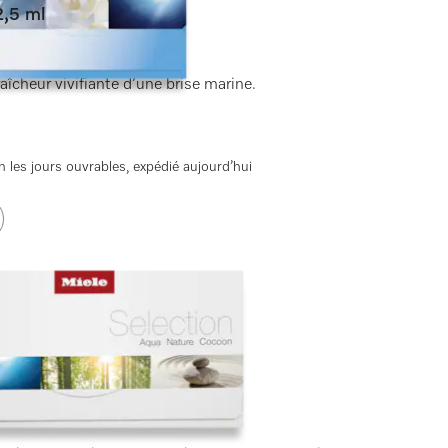
2,5 ml
)
raîcheur vivifiante d’une brise marine.
 les jours ouvrables, expédié aujourd’hui
s)