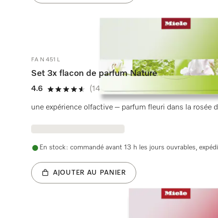
FA N 451 L
Set 3x flacon de parfum Nature
4.6
(145 critiques)
4.6 étoiles sur 5
une expérience olfactive – parfum fleuri dans la rosée 
En stock : commandé avant 13 h les jours ouvrables, expédi
AJOUTER AU PANIER