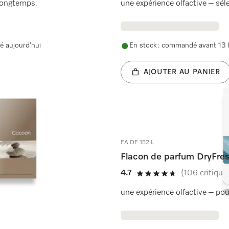
 longtemps.
une expérience olfactive – sél
é aujourd’hui
En stock : commandé avant 13 h
AJOUTER AU PANIER
FA DF 152 L
Flacon de parfum DryFre
4.7
(106 critique
4.7 étoiles sur 5
une expérience olfactive – pou