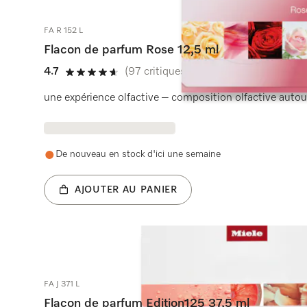
FA R 152 L
Flacon de parfum Rose 12,5 ml
4.7
(97 critiques)
4.7 étoiles sur 5
une expérience olfactive – composition olfactive autour
De nouveau en stock d'ici une semaine
AJOUTER AU PANIER
FA J 371 L
Flacon de parfum Edition125 37,5 ml