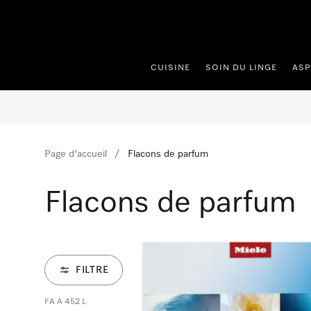
er au contenu
CUISINE
SOIN DU LINGE
ASP
Page d'accueil
Flacons de parfum
Flacons de parfum
FILTRE
FA A 452 L