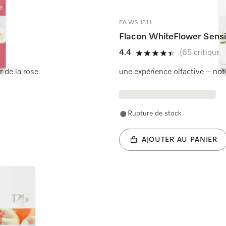
FA WS 151 L
Flacon WhiteFlower Sensi
4.4
(65 critiques
4.4 étoiles sur 5
 de la rose.
une expérience olfactive – note
Rupture de stock
AJOUTER AU PANIER