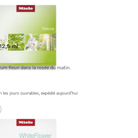
12,5 ml
fum fleuri dans la rosée du matin.
 les jours ouvrables, expédié aujourd’hui