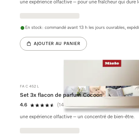
une expérience olfactive – pour une fraîcheur qui dure
En stock : commandé avant 13 h les jours ouvrables, expédi
AJOUTER AU PANIER
FA C 452 L
Set 3x flacon de parfum Cocoon
4.6
(149 critiques)
4.6 étoiles sur 5
une expérience olfactive – un concentré de bien-être.