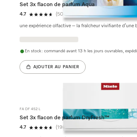
Set 3x flacon de parfum Aqua
4.7
(507 critiques)
4.7 étoiles sur 5
une expérience olfactive – la fraîcheur vivifiante d’une 
En stock : commandé avant 13 h les jours ouvrables, expédi
AJOUTER AU PANIER
FA DF 452 L
Set 3x flacon de parfum DryFresh™
4.7
(198 critiques)
4.7 étoiles sur 5