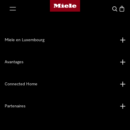
Page d'accueil de Miele
er au contenu
Recherch
Panier
Miele en Luxembourg
Avantages
Connected Home
Partenaires