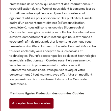
prestataires de services, qui collectent des informations sur
votre utilisation du site Web et nous aident à personnaliser et
à améliorer votre expérience en ligne. Les cookies sont
également utilisés pour personnaliser les publicités. Dans le
cadre d'un consentement distinct (« Personnalisation
complète »), nous utilisons les cookies Bloomreach et
Miele sur Instagram
Miele sur Youtube
d'autres technologies de suivi pour collecter des informations
sur votre comportement d'utilisateur, que nous attribuons à
votre profil afin de mieux adapter le contenu que nous vous
présentons via différents canaux. En sélectionnant « Accepter
tous les cookies », vous acceptez tous les cookies et
technologies. Pour n'accepter que les cookies et technologies
Informations légales
essentiels, sélectionnez « Cookies essentiels seulement».
Vous trouverez de plus amples informations sous «
CGV
Paramètres des cookies ». Vous pouvez révoquer votre
Protection des données
consentement à tout moment avec effet futur en modifiant
Conditions d’utilisation
vos paramètres de consentement dans notre Centre de
préférences.
Déclaration d'accessibilité
Digital Services Act
Mentions légales
Protection des données
Cookies
Formulaire de rétractation
Accepter tous les cookies
Paramètres des cookies