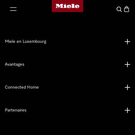
Page d'accueil de Miele
er au contenu
Recherch
Panier
Miele en Luxembourg
Avantages
Connected Home
Partenaires