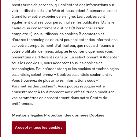
prestataires de services, qui collectent des informations sur
votre utilisation du site Web et nous aident à personnaliser et
à améliorer votre expérience en ligne. Les cookies sont
également utilisés pour personnaliser les publicités. Dans le
cadre d'un consentement distinct (« Personnalisation
complète »), nous utilisons les cookies Bloomreach et
Miele sur Instagram
Miele sur Youtube
d'autres technologies de suivi pour collecter des informations
sur votre comportement d'utilisateur, que nous attribuons à
votre profil afin de mieux adapter le contenu que nous vous
présentons via différents canaux. En sélectionnant « Accepter
tous les cookies », vous acceptez tous les cookies et
technologies. Pour n'accepter que les cookies et technologies
Informations légales
essentiels, sélectionnez « Cookies essentiels seulement».
Vous trouverez de plus amples informations sous «
CGV
Paramètres des cookies ». Vous pouvez révoquer votre
Protection des données
consentement à tout moment avec effet futur en modifiant
Conditions d’utilisation
vos paramètres de consentement dans notre Centre de
préférences.
Déclaration d'accessibilité
Digital Services Act
Mentions légales
Protection des données
Cookies
Formulaire de rétractation
Accepter tous les cookies
Paramètres des cookies