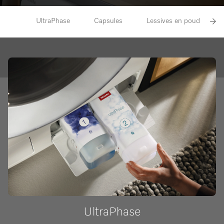
UltraPhase
Capsules
Lessives en poudre et liq
UltraPhase