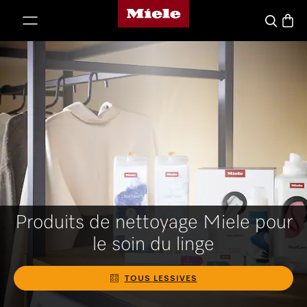
Miele's homepage
p to Content
Panier
Recherche
Produits de nettoyage Miele pour
le soin du linge
TOUS LESSIVES