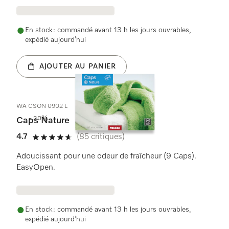
En stock : commandé avant 13 h les jours ouvrables,
expédié aujourd’hui
AJOUTER AU PANIER
WA CSON 0902 L
- 20%
Caps Nature
4.7
(85 critiques)
4.7 étoiles sur 5
Adoucissant pour une odeur de fraîcheur (9 Caps).
EasyOpen.
En stock : commandé avant 13 h les jours ouvrables,
expédié aujourd’hui