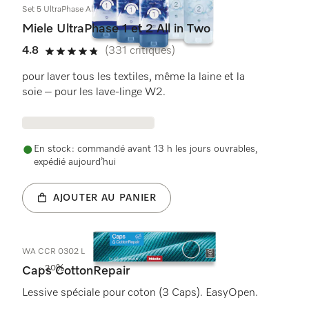
Set 5 UltraPhase All in Two
Miele UltraPhase 1 et 2 All in Two
4.8
(331 critiques)
4.8 étoiles sur 5
pour laver tous les textiles, même la laine et la
soie – pour les lave-linge W2.
En stock : commandé avant 13 h les jours ouvrables,
expédié aujourd’hui
AJOUTER AU PANIER
WA CCR 0302 L
- 20%
Caps CottonRepair
Lessive spéciale pour coton (3 Caps). EasyOpen.