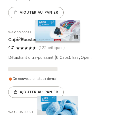
AJOUTER AU PANIER
WA CBO 0602 L
- 20%
Caps Booster
4.7
(122 critiques)
4.7 étoiles sur 5
Détachant ultra-puissant (6 Caps). EasyOpen.
De nouveau en stock demain
AJOUTER AU PANIER
WA CSOA 0902 L