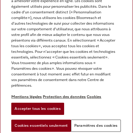
à améliorer votre expérience en ligne. Les cookies sont
également utilisés pour personnaliser les publicités. Dans le
cadre d'un consentement distinct (« Personnalisation
complète »), nous utilisons les cookies Bloomreach et
Miele sur Instagram
Miele sur Youtube
d'autres technologies de suivi pour collecter des informations
sur votre comportement d'utilisateur, que nous attribuons à
votre profil afin de mieux adapter le contenu que nous vous
présentons via différents canaux. En sélectionnant « Accepter
tous les cookies », vous acceptez tous les cookies et
technologies. Pour n'accepter que les cookies et technologies
Informations légales
essentiels, sélectionnez « Cookies essentiels seulement».
Vous trouverez de plus amples informations sous «
CGV
Paramètres des cookies ». Vous pouvez révoquer votre
Protection des données
consentement à tout moment avec effet futur en modifiant
Conditions d’utilisation
vos paramètres de consentement dans notre Centre de
préférences.
Déclaration d'accessibilité
Digital Services Act
Mentions légales
Protection des données
Cookies
Formulaire de rétractation
Accepter tous les cookies
Paramètres des cookies
Cookies essentiels seulement
Paramètres des cookies