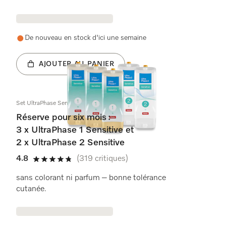
De nouveau en stock d'ici une semaine
AJOUTER AU PANIER
Set UltraPhase Sensitive
Réserve pour six mois :
3 x UltraPhase 1 Sensitive et
2 x UltraPhase 2 Sensitive
4.8
(319 critiques)
4.8 étoiles sur 5
sans colorant ni parfum – bonne tolérance
cutanée.