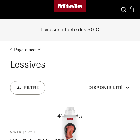
Page d'accueil de Miele
er au contenu
Recherch
Panier
Livraison offerte dès 50 €
Page d'accueil
Lessives
FILTRE
DISPONIBILITÉ
41
Produits
WA UCJ 1501 L