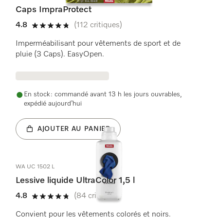
Caps ImpraProtect
4.8
(112 critiques)
4.8 étoiles sur 5
Imperméabilisant pour vêtements de sport et de
pluie (3 Caps). EasyOpen.
En stock : commandé avant 13 h les jours ouvrables,
expédié aujourd’hui
AJOUTER AU PANIER
WA UC 1502 L
Lessive liquide UltraColor 1,5 l
4.8
(84 critiques)
4.8 étoiles sur 5
Convient pour les vêtements colorés et noirs.