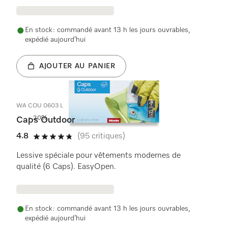
En stock : commandé avant 13 h les jours ouvrables,
expédié aujourd’hui
AJOUTER AU PANIER
WA COU 0603 L
- 20%
Caps Outdoor
4.8
(95 critiques)
4.8 étoiles sur 5
Lessive spéciale pour vêtements modernes de
qualité (6 Caps). EasyOpen.
En stock : commandé avant 13 h les jours ouvrables,
expédié aujourd’hui