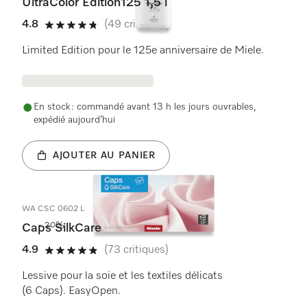
UltraColor Edition125 1,5 l
4.8
(49 critiques)
4.8 étoiles sur 5
Limited Edition pour le 125e anniversaire de Miele.
En stock : commandé avant 13 h les jours ouvrables,
expédié aujourd’hui
AJOUTER AU PANIER
WA CSC 0602 L
- 20%
Caps SilkCare
4.9
(73 critiques)
4.9 étoiles sur 5
Lessive pour la soie et les textiles délicats
(6 Caps). EasyOpen.