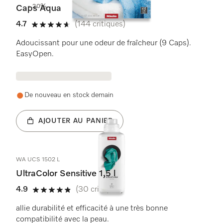
- 20%
Caps Aqua
4.7
(144 critiques)
4.7 étoiles sur 5
Adoucissant pour une odeur de fraîcheur (9 Caps).
EasyOpen.
De nouveau en stock demain
AJOUTER AU PANIER
WA UCS 1502 L
UltraColor Sensitive 1,5 l
4.9
(30 critiques)
4.9 étoiles sur 5
allie durabilité et efficacité à une très bonne
compatibilité avec la peau.