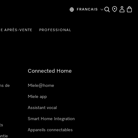
Recherche
Mes donn
Panier
FRANCAIS
CE APRÈS-VENTE
PROFESSIONAL
Connected Home
ns de
Miele@home
Miele app
Assistant vocal
Smart Home Integration
ts
Appareils connectables
antie