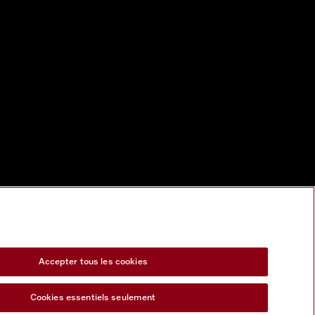
Accepter tous les cookies
Cookies essentiels seulement
s Act
Formulaire de rétractation