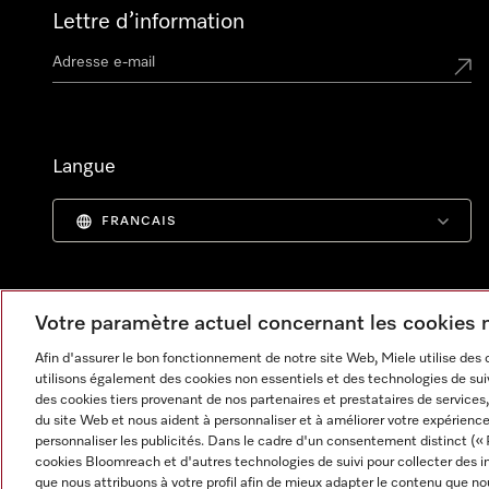
Lettre d’information
Langue
FRANCAIS
Votre paramètre actuel concernant les cookies
Afin d'assurer le bon fonctionnement de notre site Web, Miele utilise des
utilisons également des cookies non essentiels et des technologies de suiv
des cookies tiers provenant de nos partenaires et prestataires de services, 
du site Web et nous aident à personnaliser et à améliorer votre expérience
personnaliser les publicités. Dans le cadre d'un consentement distinct (« 
cookies Bloomreach et d'autres technologies de suivi pour collecter des i
Informations légales
CGV
Protection des données
C
que nous attribuons à votre profil afin de mieux adapter le contenu que no