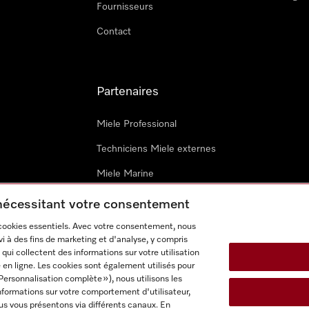
Fournisseurs
Contact
Partenaires
Miele Professional
Techniciens Miele externes
Miele Marine
Architectes & promoteurs
 nécessitant votre consentement
 cookies essentiels. Avec votre consentement, nous
i à des fins de marketing et d'analyse, y compris
qui collectent des informations sur votre utilisation
 en ligne. Les cookies sont également utilisés pour
Personnalisation complète »), nous utilisons les
nformations sur votre comportement d'utilisateur,
onditions d’utilisation
Déclaration d'accessibilité
Digital Service
us vous présentons via différents canaux. En