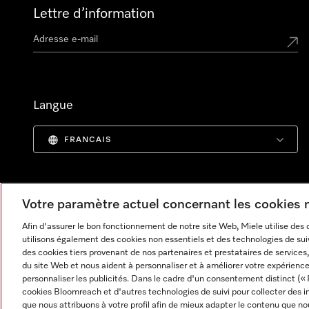
Lettre d’information
Langue
FRANCAIS
Votre paramètre actuel concernant les cookies
Afin d'assurer le bon fonctionnement de notre site Web, Miele utilise des
utilisons également des cookies non essentiels et des technologies de suiv
des cookies tiers provenant de nos partenaires et prestataires de services, 
du site Web et nous aident à personnaliser et à améliorer votre expérience
personnaliser les publicités. Dans le cadre d'un consentement distinct (« 
cookies Bloomreach et d'autres technologies de suivi pour collecter des i
Informations légales
CGV
Protection des données
C
que nous attribuons à votre profil afin de mieux adapter le contenu que no