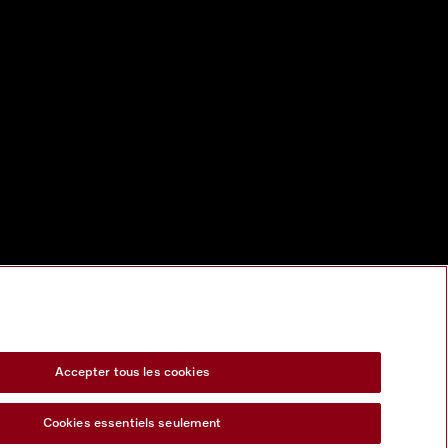
Accepter tous les cookies
Cookies essentiels seulement
s Act
Formulaire de rétractation