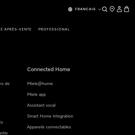
Recherche
Mes donn
Panier
FRANCAIS
CE APRÈS-VENTE
PROFESSIONAL
Connected Home
ns de
Miele@home
Miele app
Assistant vocal
Smart Home Integration
ts
Appareils connectables
antie