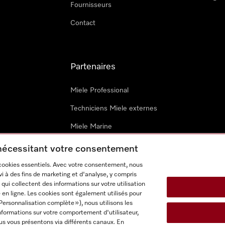
Fournisseurs
Contact
Partenaires
Miele Professional
Techniciens Miele externes
Miele Marine
Architectes & promoteurs
 nécessitant votre consentement
 cookies essentiels. Avec votre consentement, nous
i à des fins de marketing et d'analyse, y compris
qui collectent des informations sur votre utilisation
 en ligne. Les cookies sont également utilisés pour
Personnalisation complète »), nous utilisons les
nformations sur votre comportement d'utilisateur,
onditions d’utilisation
Déclaration d'accessibilité
Digital Service
us vous présentons via différents canaux. En