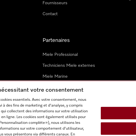
Fournisseurs
Contact
Partenaires
Miele Professional
Techniciens Miele externes
Miele Marine
Architectes & promoteurs
 nécessitant votre consentement
 cookies essentiels. Avec votre consentement, nous
i à des fins de marketing et d'analyse, y compris
qui collectent des informations sur votre utilisation
 en ligne. Les cookies sont également utilisés pour
Personnalisation complète »), nous utilisons les
nformations sur votre comportement d'utilisateur,
onditions d’utilisation
Déclaration d'accessibilité
Digital Service
us vous présentons via différents canaux. En