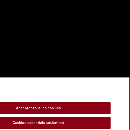
Accepter tous les cookies
Cookies essentiels seulement
s Act
Formulaire de rétractation