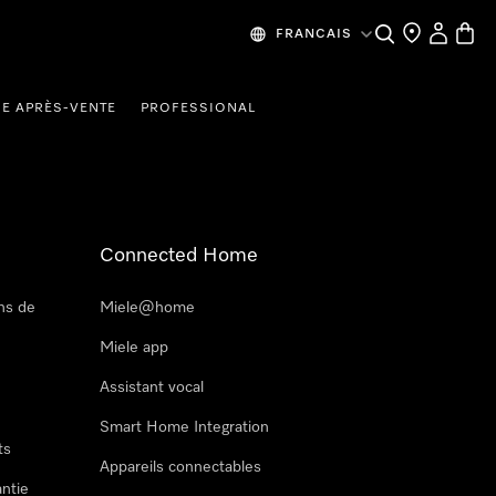
Recherche
Mes donn
Panier
FRANCAIS
CE APRÈS-VENTE
PROFESSIONAL
Connected Home
ns de
Miele@home
Miele app
Assistant vocal
Smart Home Integration
ts
Appareils connectables
antie