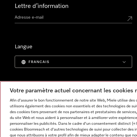
Lettre d’information
Langue
FRANCAIS
Votre paramètre actuel concernant les cookies
Afin d'assurer le bon fonctionnement de notre site Web, Miele utilise des
utilisons également des cookies non essentiels et des technologies de suiv
des cookies tiers provenant de nos partenaires et prestataires de services, 
du site Web et nous aident à personnaliser et à améliorer votre expérience
personnaliser les publicités. Dans le cadre d'un consentement distinct (« 
cookies Bloomreach et d'autres technologies de suivi pour collecter des i
Informations légales
CGV
Protection des données
C
que nous attribuons à votre profil afin de mieux adapter le contenu que no