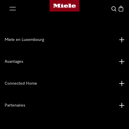
Page d'accueil de Miele
er au contenu
Recherch
Panier
Miele en Luxembourg
Avantages
Connected Home
Partenaires