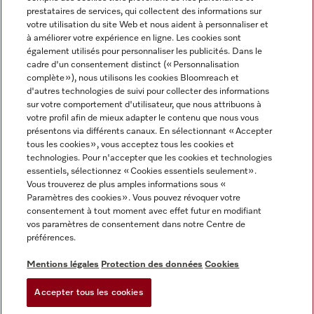
prestataires de services, qui collectent des informations sur
votre utilisation du site Web et nous aident à personnaliser et
à améliorer votre expérience en ligne. Les cookies sont
également utilisés pour personnaliser les publicités. Dans le
cadre d'un consentement distinct (« Personnalisation
complète »), nous utilisons les cookies Bloomreach et
Miele sur Instagram
Miele sur Youtube
d'autres technologies de suivi pour collecter des informations
sur votre comportement d'utilisateur, que nous attribuons à
votre profil afin de mieux adapter le contenu que nous vous
présentons via différents canaux. En sélectionnant « Accepter
tous les cookies », vous acceptez tous les cookies et
technologies. Pour n'accepter que les cookies et technologies
Informations légales
essentiels, sélectionnez « Cookies essentiels seulement».
Vous trouverez de plus amples informations sous «
CGV
Paramètres des cookies ». Vous pouvez révoquer votre
Protection des données
consentement à tout moment avec effet futur en modifiant
Conditions d’utilisation
vos paramètres de consentement dans notre Centre de
préférences.
Déclaration d'accessibilité
Digital Services Act
Mentions légales
Protection des données
Cookies
Formulaire de rétractation
Accepter tous les cookies
Paramètres des cookies