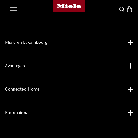
Page d'accueil de Miele
er au contenu
Recherch
Panier
Miele en Luxembourg
Avantages
Connected Home
Partenaires