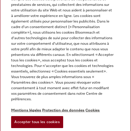
prestataires de services, qui collectent des informations sur
votre utilisation du site Web et nous aident à personnaliser et
à améliorer votre expérience en ligne. Les cookies sont
également utilisés pour personnaliser les publicités. Dans le
cadre d'un consentement distinct (« Personnalisation
complète »), nous utilisons les cookies Bloomreach et
Miele sur Instagram
Miele sur Youtube
d'autres technologies de suivi pour collecter des informations
sur votre comportement d'utilisateur, que nous attribuons à
votre profil afin de mieux adapter le contenu que nous vous
présentons via différents canaux. En sélectionnant « Accepter
tous les cookies », vous acceptez tous les cookies et
technologies. Pour n'accepter que les cookies et technologies
Informations légales
essentiels, sélectionnez « Cookies essentiels seulement».
Vous trouverez de plus amples informations sous «
CGV
Paramètres des cookies ». Vous pouvez révoquer votre
Protection des données
consentement à tout moment avec effet futur en modifiant
Conditions d’utilisation
vos paramètres de consentement dans notre Centre de
préférences.
Déclaration d'accessibilité
Digital Services Act
Mentions légales
Protection des données
Cookies
Formulaire de rétractation
Accepter tous les cookies
Paramètres des cookies