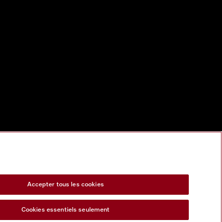
Accepter tous les cookies
Cookies essentiels seulement
s Act
Formulaire de rétractation