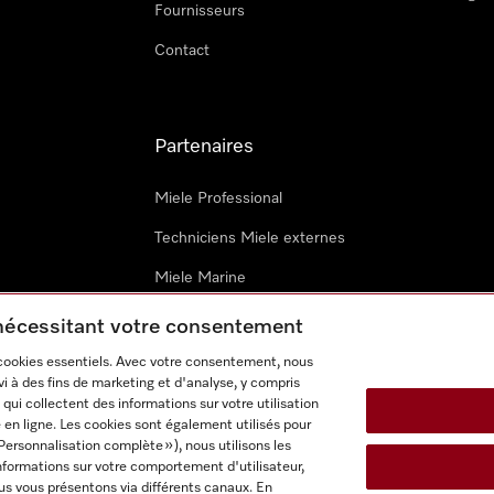
Fournisseurs
Contact
Partenaires
Miele Professional
Techniciens Miele externes
Miele Marine
Architectes & promoteurs
 nécessitant votre consentement
 cookies essentiels. Avec votre consentement, nous
i à des fins de marketing et d'analyse, y compris
qui collectent des informations sur votre utilisation
 en ligne. Les cookies sont également utilisés pour
Personnalisation complète »), nous utilisons les
nformations sur votre comportement d'utilisateur,
onditions d’utilisation
Déclaration d'accessibilité
Digital Service
us vous présentons via différents canaux. En