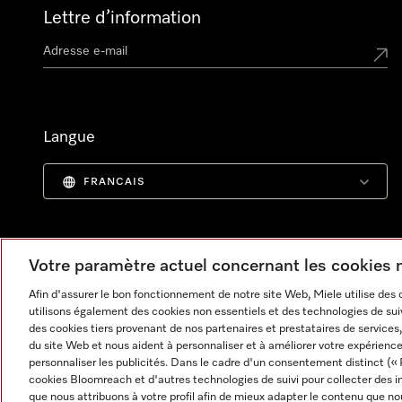
Lettre d’information
Langue
FRANCAIS
Votre paramètre actuel concernant les cookies
Afin d'assurer le bon fonctionnement de notre site Web, Miele utilise des
utilisons également des cookies non essentiels et des technologies de suiv
des cookies tiers provenant de nos partenaires et prestataires de services, 
du site Web et nous aident à personnaliser et à améliorer votre expérience
personnaliser les publicités. Dans le cadre d'un consentement distinct (« 
cookies Bloomreach et d'autres technologies de suivi pour collecter des i
Informations légales
CGV
Protection des données
C
que nous attribuons à votre profil afin de mieux adapter le contenu que no