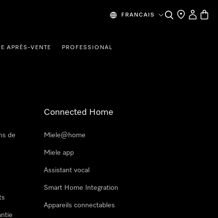
Recherche
Mes donn
Panier
FRANCAIS
CE APRÈS-VENTE
PROFESSIONAL
Connected Home
ns de
Miele@home
Miele app
Assistant vocal
Smart Home Integration
ts
Appareils connectables
antie