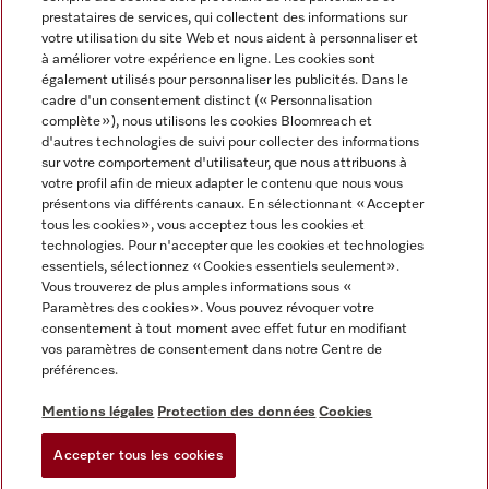
prestataires de services, qui collectent des informations sur
votre utilisation du site Web et nous aident à personnaliser et
à améliorer votre expérience en ligne. Les cookies sont
également utilisés pour personnaliser les publicités. Dans le
cadre d'un consentement distinct (« Personnalisation
complète »), nous utilisons les cookies Bloomreach et
Miele sur Instagram
Miele sur Youtube
d'autres technologies de suivi pour collecter des informations
sur votre comportement d'utilisateur, que nous attribuons à
votre profil afin de mieux adapter le contenu que nous vous
présentons via différents canaux. En sélectionnant « Accepter
tous les cookies », vous acceptez tous les cookies et
technologies. Pour n'accepter que les cookies et technologies
Informations légales
essentiels, sélectionnez « Cookies essentiels seulement».
Vous trouverez de plus amples informations sous «
CGV
Paramètres des cookies ». Vous pouvez révoquer votre
Protection des données
consentement à tout moment avec effet futur en modifiant
Conditions d’utilisation
vos paramètres de consentement dans notre Centre de
préférences.
Déclaration d'accessibilité
Digital Services Act
Mentions légales
Protection des données
Cookies
Formulaire de rétractation
Accepter tous les cookies
Paramètres des cookies