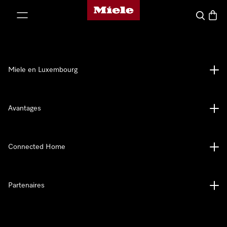
Page d'accueil de Miele
er au contenu
Recherch
Panier
Miele en Luxembourg
Avantages
Connected Home
Partenaires