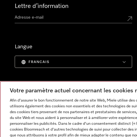
Lettre d’information
Langue
FRANCAIS
Votre paramètre actuel concernant les cookies
Afin d'assurer le bon fonctionnement de notre site Web, Miele utilise des
utilisons également des cookies non essentiels et des technologies de suiv
des cookies tiers provenant de nos partenaires et prestataires de services, 
du site Web et nous aident à personnaliser et à améliorer votre expérience
personnaliser les publicités. Dans le cadre d'un consentement distinct (« 
cookies Bloomreach et d'autres technologies de suivi pour collecter des i
Informations légales
CGV
Protection des données
C
que nous attribuons à votre profil afin de mieux adapter le contenu que no