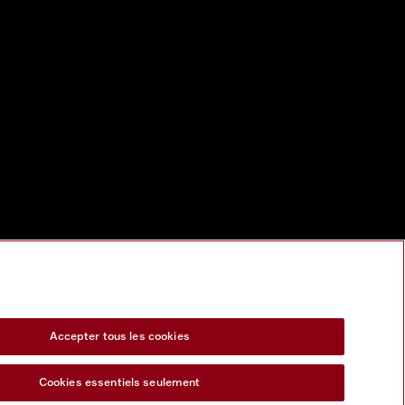
Accepter tous les cookies
Cookies essentiels seulement
s Act
Formulaire de rétractation