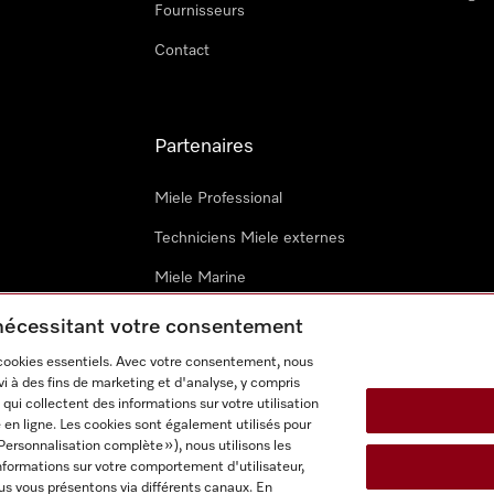
Fournisseurs
Contact
Partenaires
Miele Professional
Techniciens Miele externes
Miele Marine
Architectes & promoteurs
 nécessitant votre consentement
 cookies essentiels. Avec votre consentement, nous
i à des fins de marketing et d'analyse, y compris
qui collectent des informations sur votre utilisation
 en ligne. Les cookies sont également utilisés pour
Personnalisation complète »), nous utilisons les
nformations sur votre comportement d'utilisateur,
onditions d’utilisation
Déclaration d'accessibilité
Digital Service
us vous présentons via différents canaux. En