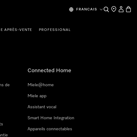
Recherche
Mes donn
Panier
FRANCAIS
CE APRÈS-VENTE
PROFESSIONAL
Connected Home
ns de
Miele@home
Miele app
Assistant vocal
Smart Home Integration
ts
Appareils connectables
antie