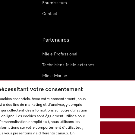
Fournisseurs
Contact
Partenaires
Miele Professional
Techniciens Miele externes
Miele Marine
Architectes & promoteurs
 nécessitant votre consentement
 cookies essentiels. Avec votre consentement, nous
i à des fins de marketing et d'analyse, y compris
qui collectent des informations sur votre utilisation
 en ligne. Les cookies sont également utilisés pour
Personnalisation complète »), nous utilisons les
nformations sur votre comportement d'utilisateur,
onditions d’utilisation
Déclaration d'accessibilité
Digital Service
us vous présentons via différents canaux. En