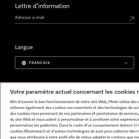
Lettre d’information
Langue
FRANCAIS
Votre paramètre actuel concernant les cookies
Afin d'assurer le bon fonctionnement de notre site Web, Miele utilise des
utilisons également des cookies non essentiels et des technologies de suiv
des cookies tiers provenant de nos partenaires et prestataires de services, 
du site Web et nous aident à personnaliser et à améliorer votre expérience
personnaliser les publicités. Dans le cadre d'un consentement distinct (« 
cookies Bloomreach et d'autres technologies de suivi pour collecter des i
Informations légales
CGV
Protection des données
C
que nous attribuons à votre profil afin de mieux adapter le contenu que no