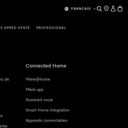
Recherche
Mes donn
Panier
FRANCAIS
CE APRÈS-VENTE
PROFESSIONAL
Connected Home
ns de
Miele@home
Miele app
Assistant vocal
Smart Home Integration
ts
Appareils connectables
antie