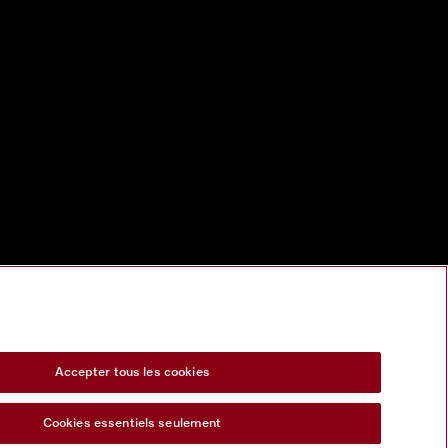
Accepter tous les cookies
Cookies essentiels seulement
s Act
Formulaire de rétractation