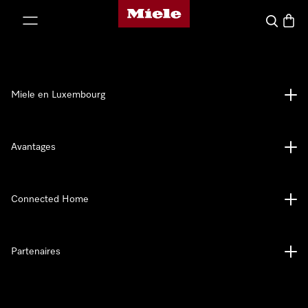
Page d'accueil de Miele
er au contenu
Recherch
Panier
Miele en Luxembourg
Avantages
Connected Home
Partenaires