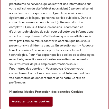
prestataires de services, qui collectent des informations sur
votre utilisation du site Web et nous aident à personnaliser et
à améliorer votre expérience en ligne. Les cookies sont
également utilisés pour personnaliser les publicités. Dans le
cadre d'un consentement distinct (« Personnalisation
complète »), nous utilisons les cookies Bloomreach et
Miele sur Instagram
Miele sur Youtube
d'autres technologies de suivi pour collecter des informations
sur votre comportement d'utilisateur, que nous attribuons à
votre profil afin de mieux adapter le contenu que nous vous
présentons via différents canaux. En sélectionnant « Accepter
tous les cookies », vous acceptez tous les cookies et
technologies. Pour n'accepter que les cookies et technologies
Informations légales
essentiels, sélectionnez « Cookies essentiels seulement».
Vous trouverez de plus amples informations sous «
CGV
Paramètres des cookies ». Vous pouvez révoquer votre
Protection des données
consentement à tout moment avec effet futur en modifiant
Conditions d’utilisation
vos paramètres de consentement dans notre Centre de
préférences.
Déclaration d'accessibilité
Digital Services Act
Mentions légales
Protection des données
Cookies
Formulaire de rétractation
Accepter tous les cookies
Paramètres des cookies