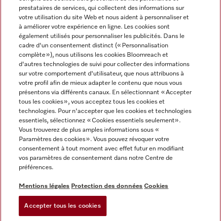
prestataires de services, qui collectent des informations sur
votre utilisation du site Web et nous aident à personnaliser et
à améliorer votre expérience en ligne. Les cookies sont
également utilisés pour personnaliser les publicités. Dans le
cadre d'un consentement distinct (« Personnalisation
complète »), nous utilisons les cookies Bloomreach et
Miele sur Instagram
Miele sur Youtube
d'autres technologies de suivi pour collecter des informations
sur votre comportement d'utilisateur, que nous attribuons à
votre profil afin de mieux adapter le contenu que nous vous
présentons via différents canaux. En sélectionnant « Accepter
tous les cookies », vous acceptez tous les cookies et
technologies. Pour n'accepter que les cookies et technologies
Informations légales
essentiels, sélectionnez « Cookies essentiels seulement».
Vous trouverez de plus amples informations sous «
CGV
Paramètres des cookies ». Vous pouvez révoquer votre
Protection des données
consentement à tout moment avec effet futur en modifiant
Conditions d’utilisation
vos paramètres de consentement dans notre Centre de
préférences.
Déclaration d'accessibilité
Digital Services Act
Mentions légales
Protection des données
Cookies
Formulaire de rétractation
Accepter tous les cookies
Paramètres des cookies