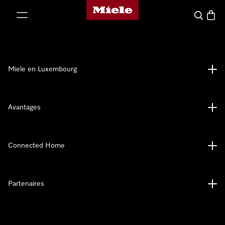
Page d'accueil de Miele
er au contenu
Recherch
Panier
Miele en Luxembourg
Avantages
Connected Home
Partenaires