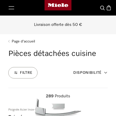
Page d'accueil de Miele
er au contenu
Recherch
Panier
Livraison offerte dès 50 €
Page d'accueil
Pièces détachées cuisine
FILTRE
DISPONIBILITÉ
289
Produits
Poignée Acier Inox-Look