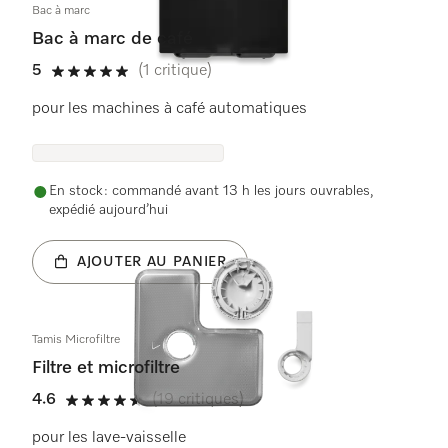
Bac à marc
Bac à marc de café
5
(1 critique)
5 étoiles sur 5
pour les machines à café automatiques
En stock : commandé avant 13 h les jours ouvrables,
expédié aujourd’hui
AJOUTER AU PANIER
Tamis Microfiltre
Filtre et microfiltre
4.6
(19 critiques)
4.6 étoiles sur 5
pour les lave-vaisselle