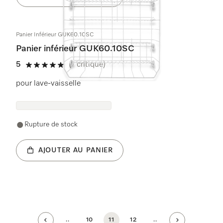
Panier Inférieur GUK60.10SC
Panier inférieur GUK60.10SC
5
(1 critique)
5 étoiles sur 5
pour lave-vaisselle
Rupture de stock
AJOUTER AU PANIER
..
10
11
12
..