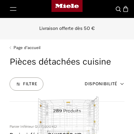
Page d'accueil de Miele
er au contenu
Recherch
Panier
Livraison offerte dès 50 €
Page d'accueil
Pièces détachées cuisine
FILTRE
DISPONIBILITÉ
289
Produits
Panier Inférieur GUK5800 KD