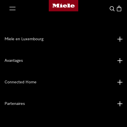
Page d'accueil de Miele
er au contenu
Recherch
Panier
Miele en Luxembourg
Avantages
Connected Home
Partenaires