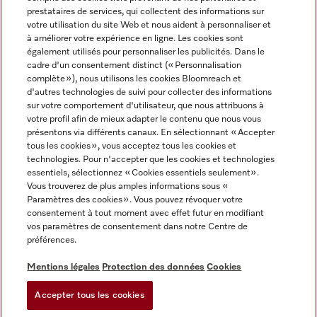
prestataires de services, qui collectent des informations sur
votre utilisation du site Web et nous aident à personnaliser et
à améliorer votre expérience en ligne. Les cookies sont
également utilisés pour personnaliser les publicités. Dans le
cadre d'un consentement distinct (« Personnalisation
complète »), nous utilisons les cookies Bloomreach et
Miele sur Instagram
Miele sur Youtube
d'autres technologies de suivi pour collecter des informations
sur votre comportement d'utilisateur, que nous attribuons à
votre profil afin de mieux adapter le contenu que nous vous
présentons via différents canaux. En sélectionnant « Accepter
tous les cookies », vous acceptez tous les cookies et
technologies. Pour n'accepter que les cookies et technologies
Informations légales
essentiels, sélectionnez « Cookies essentiels seulement».
Vous trouverez de plus amples informations sous «
CGV
Paramètres des cookies ». Vous pouvez révoquer votre
Protection des données
consentement à tout moment avec effet futur en modifiant
Conditions d’utilisation
vos paramètres de consentement dans notre Centre de
préférences.
Déclaration d'accessibilité
Digital Services Act
Mentions légales
Protection des données
Cookies
Formulaire de rétractation
Accepter tous les cookies
Paramètres des cookies