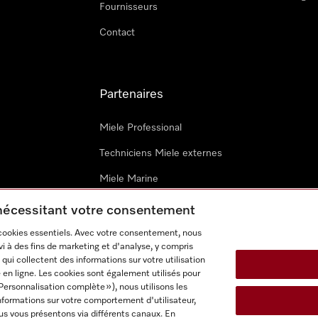
Fournisseurs
Contact
Partenaires
Miele Professional
Techniciens Miele externes
Miele Marine
Architectes & promoteurs
 nécessitant votre consentement
 cookies essentiels. Avec votre consentement, nous
i à des fins de marketing et d'analyse, y compris
qui collectent des informations sur votre utilisation
 en ligne. Les cookies sont également utilisés pour
Personnalisation complète »), nous utilisons les
nformations sur votre comportement d'utilisateur,
onditions d’utilisation
Déclaration d'accessibilité
Digital Service
us vous présentons via différents canaux. En