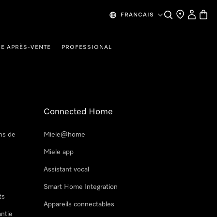
Recherche
Mes donn
Panier
FRANCAIS
CE APRÈS-VENTE
PROFESSIONAL
Connected Home
ns de
Miele@home
Miele app
Assistant vocal
Smart Home Integration
ts
Appareils connectables
antie