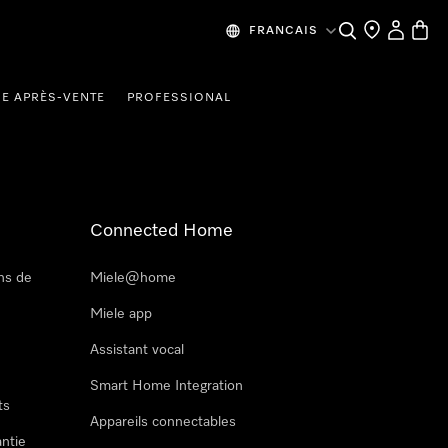
Recherche
Mes donn
Panier
FRANCAIS
CE APRÈS-VENTE
PROFESSIONAL
Connected Home
ns de
Miele@home
Miele app
Assistant vocal
Smart Home Integration
ts
Appareils connectables
antie