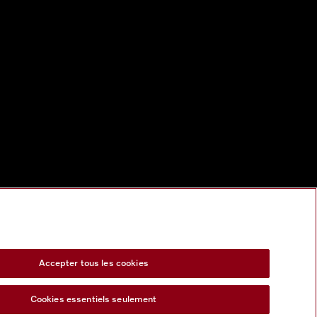
Accepter tous les cookies
Cookies essentiels seulement
s Act
Formulaire de rétractation