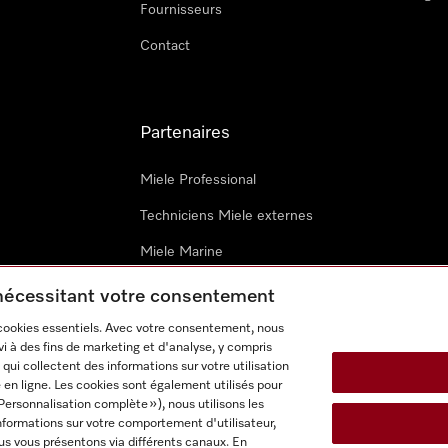
Fournisseurs
Contact
Partenaires
Miele Professional
Techniciens Miele externes
Miele Marine
Architectes & promoteurs
 nécessitant votre consentement
 cookies essentiels. Avec votre consentement, nous
i à des fins de marketing et d'analyse, y compris
qui collectent des informations sur votre utilisation
 en ligne. Les cookies sont également utilisés pour
Personnalisation complète »), nous utilisons les
nformations sur votre comportement d'utilisateur,
onditions d’utilisation
Déclaration d'accessibilité
Digital Service
us vous présentons via différents canaux. En