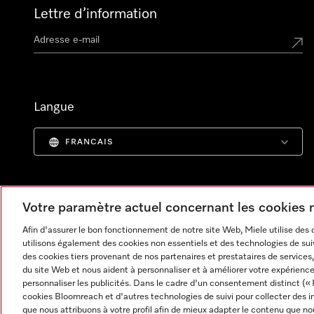
Lettre d’information
Langue
FRANCAIS
Votre paramètre actuel concernant les cookies
Afin d'assurer le bon fonctionnement de notre site Web, Miele utilise des
utilisons également des cookies non essentiels et des technologies de suiv
des cookies tiers provenant de nos partenaires et prestataires de services, 
du site Web et nous aident à personnaliser et à améliorer votre expérience
personnaliser les publicités. Dans le cadre d'un consentement distinct (« 
cookies Bloomreach et d'autres technologies de suivi pour collecter des i
Informations légales
CGV
Protection des données
C
que nous attribuons à votre profil afin de mieux adapter le contenu que no