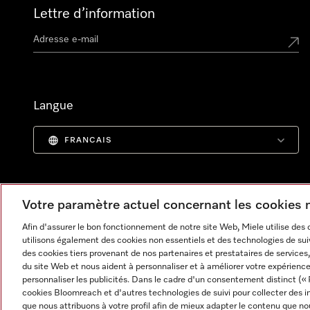
Lettre d’information
Langue
FRANCAIS
Votre paramètre actuel concernant les cookies
Afin d'assurer le bon fonctionnement de notre site Web, Miele utilise des
utilisons également des cookies non essentiels et des technologies de suiv
des cookies tiers provenant de nos partenaires et prestataires de services, 
du site Web et nous aident à personnaliser et à améliorer votre expérience
personnaliser les publicités. Dans le cadre d'un consentement distinct (« 
cookies Bloomreach et d'autres technologies de suivi pour collecter des i
Informations légales
CGV
Protection des données
C
que nous attribuons à votre profil afin de mieux adapter le contenu que no