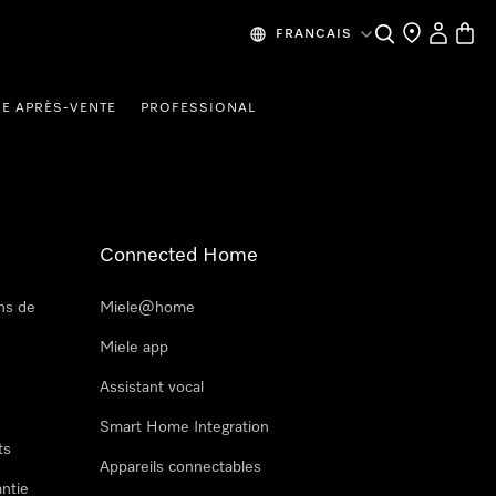
Recherche
Mes donn
Panier
FRANCAIS
CE APRÈS-VENTE
PROFESSIONAL
Connected Home
ns de
Miele@home
Miele app
Assistant vocal
Smart Home Integration
ts
Appareils connectables
antie