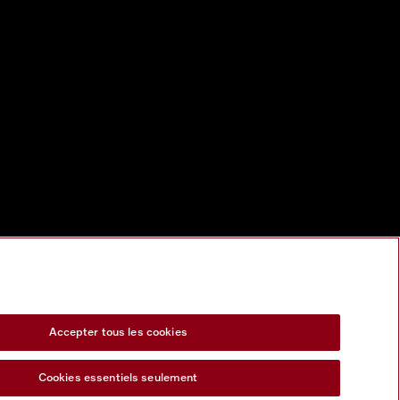
Accepter tous les cookies
Cookies essentiels seulement
s Act
Formulaire de rétractation