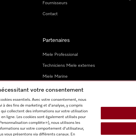
Fournisseurs
Contact
Partenaires
Miele Professional
Techniciens Miele externes
Miele Marine
Architectes & promoteurs
 nécessitant votre consentement
 cookies essentiels. Avec votre consentement, nous
i à des fins de marketing et d'analyse, y compris
qui collectent des informations sur votre utilisation
 en ligne. Les cookies sont également utilisés pour
Personnalisation complète »), nous utilisons les
nformations sur votre comportement d'utilisateur,
onditions d’utilisation
Déclaration d'accessibilité
Digital Service
us vous présentons via différents canaux. En