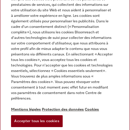
prestataires de services, qui collectent des informations sur
votre utilisation du site Web et nous aident à personnaliser et
à améliorer votre expérience en ligne. Les cookies sont
également utilisés pour personnaliser les publicités. Dans le
cadre d'un consentement distinct (« Personnalisation
complète »), nous utilisons les cookies Bloomreach et
Miele sur Instagram
Miele sur Youtube
d'autres technologies de suivi pour collecter des informations
sur votre comportement d'utilisateur, que nous attribuons à
votre profil afin de mieux adapter le contenu que nous vous
présentons via différents canaux. En sélectionnant « Accepter
tous les cookies », vous acceptez tous les cookies et
technologies. Pour n'accepter que les cookies et technologies
Informations légales
essentiels, sélectionnez « Cookies essentiels seulement».
Vous trouverez de plus amples informations sous «
CGV
Paramètres des cookies ». Vous pouvez révoquer votre
Protection des données
consentement à tout moment avec effet futur en modifiant
Conditions d’utilisation
vos paramètres de consentement dans notre Centre de
préférences.
Déclaration d'accessibilité
Digital Services Act
Mentions légales
Protection des données
Cookies
Formulaire de rétractation
Accepter tous les cookies
Paramètres des cookies