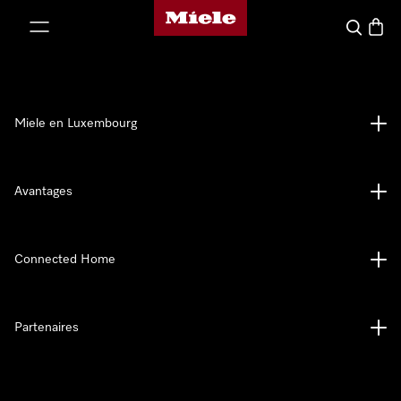
Page d'accueil de Miele
er au contenu
Recherch
Panier
Miele en Luxembourg
Avantages
Connected Home
Partenaires