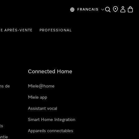
Recherche
Mes donn
Panier
FRANCAIS
CE APRÈS-VENTE
PROFESSIONAL
Connected Home
ns de
Miele@home
Miele app
Assistant vocal
Smart Home Integration
ts
Appareils connectables
antie