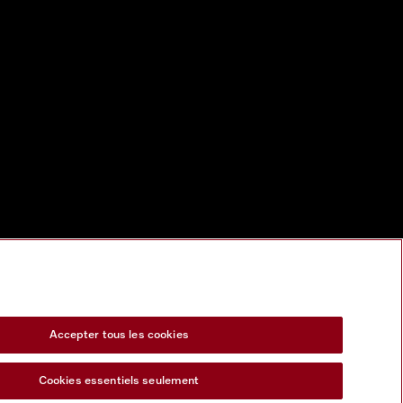
Accepter tous les cookies
Cookies essentiels seulement
s Act
Formulaire de rétractation