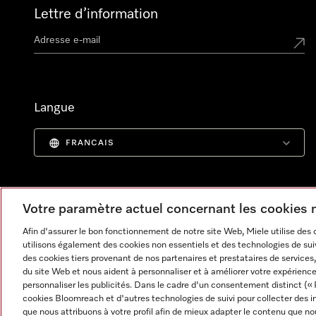
Lettre d’information
Langue
FRANCAIS
Votre paramètre actuel concernant les cookies
Afin d'assurer le bon fonctionnement de notre site Web, Miele utilise des
utilisons également des cookies non essentiels et des technologies de suiv
des cookies tiers provenant de nos partenaires et prestataires de services, 
du site Web et nous aident à personnaliser et à améliorer votre expérience
personnaliser les publicités. Dans le cadre d'un consentement distinct (« 
cookies Bloomreach et d'autres technologies de suivi pour collecter des i
Informations légales
CGV
Protection des données
C
que nous attribuons à votre profil afin de mieux adapter le contenu que no