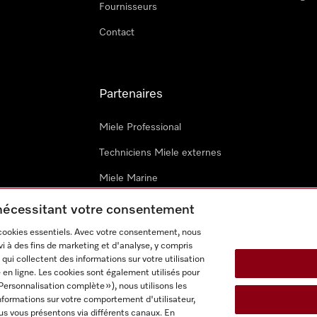
Fournisseurs
Contact
Partenaires
Miele Professional
Techniciens Miele externes
Miele Marine
Architectes & promoteurs
 nécessitant votre consentement
 cookies essentiels. Avec votre consentement, nous
i à des fins de marketing et d'analyse, y compris
qui collectent des informations sur votre utilisation
 en ligne. Les cookies sont également utilisés pour
Personnalisation complète »), nous utilisons les
nformations sur votre comportement d'utilisateur,
onditions d’utilisation
Déclaration d'accessibilité
Digital Service
us vous présentons via différents canaux. En