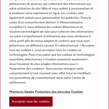
prestataires de services, qui collectent des informations sur
votre utilisation du site Web et nous aident à personnaliser et
à améliorer votre expérience en ligne. Les cookies sont
également utilisés pour personnaliser les publicités. Dans le
cadre d'un consentement distinct (« Personnalisation
complète »), nous utilisons les cookies Bloomreach et
Miele sur Instagram
Miele sur Youtube
d'autres technologies de suivi pour collecter des informations
sur votre comportement d'utilisateur, que nous attribuons à
votre profil afin de mieux adapter le contenu que nous vous
présentons via différents canaux. En sélectionnant « Accepter
tous les cookies », vous acceptez tous les cookies et
technologies. Pour n'accepter que les cookies et technologies
Informations légales
essentiels, sélectionnez « Cookies essentiels seulement».
Vous trouverez de plus amples informations sous «
CGV
Paramètres des cookies ». Vous pouvez révoquer votre
Protection des données
consentement à tout moment avec effet futur en modifiant
Conditions d’utilisation
vos paramètres de consentement dans notre Centre de
préférences.
Déclaration d'accessibilité
Digital Services Act
Mentions légales
Protection des données
Cookies
Formulaire de rétractation
Accepter tous les cookies
Paramètres des cookies