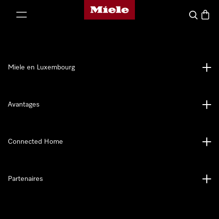
Page d'accueil de Miele
er au contenu
Recherch
Panier
Miele en Luxembourg
Avantages
Connected Home
Partenaires