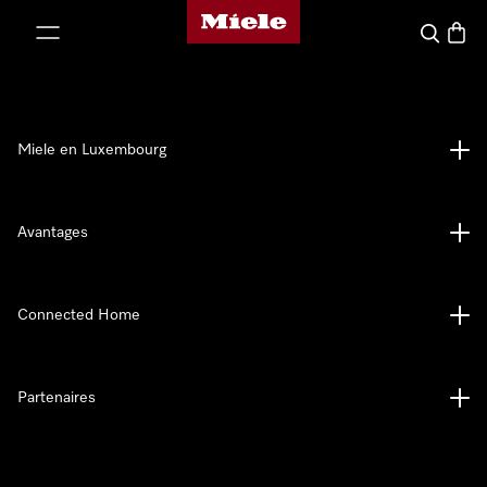
Page d'accueil de Miele
er au contenu
Recherch
Panier
Miele en Luxembourg
Avantages
Connected Home
Partenaires