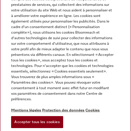
prestataires de services, qui collectent des informations sur
votre utilisation du site Web et nous aident à personnaliser et
à améliorer votre expérience en ligne. Les cookies sont
également utilisés pour personnaliser les publicités. Dans le
cadre d'un consentement distinct (« Personnalisation
complète »), nous utilisons les cookies Bloomreach et
Miele sur Instagram
Miele sur Youtube
d'autres technologies de suivi pour collecter des informations
sur votre comportement d'utilisateur, que nous attribuons à
votre profil afin de mieux adapter le contenu que nous vous
présentons via différents canaux. En sélectionnant « Accepter
tous les cookies », vous acceptez tous les cookies et
technologies. Pour n'accepter que les cookies et technologies
Informations légales
essentiels, sélectionnez « Cookies essentiels seulement».
Vous trouverez de plus amples informations sous «
CGV
Paramètres des cookies ». Vous pouvez révoquer votre
Protection des données
consentement à tout moment avec effet futur en modifiant
Conditions d’utilisation
vos paramètres de consentement dans notre Centre de
préférences.
Déclaration d'accessibilité
Digital Services Act
Mentions légales
Protection des données
Cookies
Formulaire de rétractation
Accepter tous les cookies
Paramètres des cookies