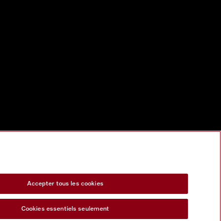
Accepter tous les cookies
Cookies essentiels seulement
s Act
Formulaire de rétractation