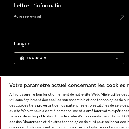
Lettre d’information
Langue
FRANCAIS
Votre paramètre actuel concernant les cookies
Afin d'assurer le bon fonctionnement de notre site Web, Miele utilise des
utilisons également des cookies non essentiels et des technologies de suiv
des cookies tiers provenant de nos partenaires et prestataires de services, 
du site Web et nous aident à personnaliser et à améliorer votre expérience
personnaliser les publicités. Dans le cadre d'un consentement distinct (« 
cookies Bloomreach et d'autres technologies de suivi pour collecter des i
Informations légales
CGV
Protection des données
C
que nous attribuons à votre profil afin de mieux adapter le contenu que no