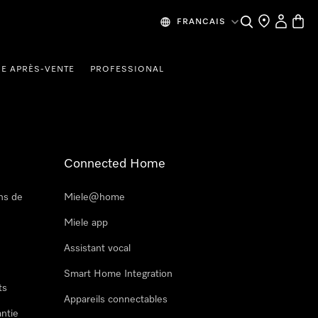
Recherche
Mes donn
Panier
FRANCAIS
CE APRÈS-VENTE
PROFESSIONAL
Connected Home
ns de
Miele@home
Miele app
Assistant vocal
Smart Home Integration
ts
Appareils connectables
antie