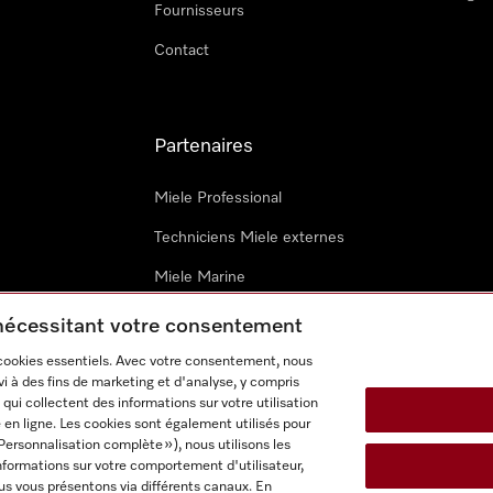
Fournisseurs
Contact
Partenaires
Miele Professional
Techniciens Miele externes
Miele Marine
Architectes & promoteurs
 nécessitant votre consentement
 cookies essentiels. Avec votre consentement, nous
i à des fins de marketing et d'analyse, y compris
qui collectent des informations sur votre utilisation
 en ligne. Les cookies sont également utilisés pour
Personnalisation complète »), nous utilisons les
nformations sur votre comportement d'utilisateur,
onditions d’utilisation
Déclaration d'accessibilité
Digital Service
us vous présentons via différents canaux. En