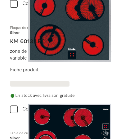
Comparer
Plaque de cuisson commandée par le four
Silver
KM 6013 LPT
zone de cuisson/rôtissage et 1 zone à diamètre
variable (utilisation flexible).
Fiche produit
En stock avec livraison gratuite
Comparer
Table de cuisson vitrocéramique
Silver