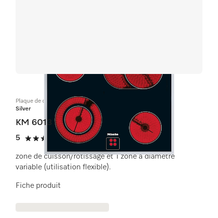
Plaque de cuisson commandée par le four
Silver
KM 6013
5
(3 critiques)
5 étoiles sur 5
zone de cuisson/rôtissage et 1 zone à diamètre
variable (utilisation flexible).
Fiche produit