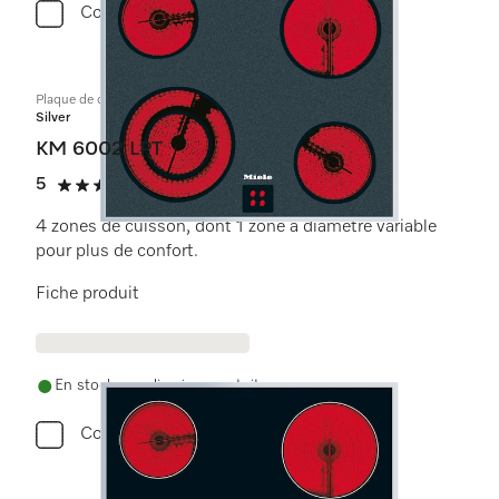
Comparer
Plaque de cuisson commandée par le four
Silver
KM 6002 LPT
5
(1 critique)
5 étoiles sur 5
4 zones de cuisson, dont 1 zone à diamètre variable
pour plus de confort.
Fiche produit
En stock avec livraison gratuite
Comparer