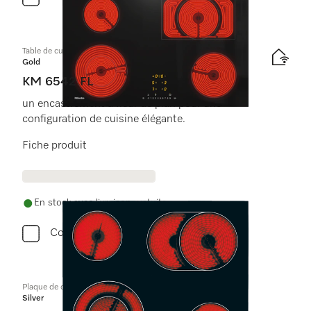
Table de cuisson vitrocéramique
Gold
KM 6542 FL
un encastrement à fleur de plan pour une
configuration de cuisine élégante.
Fiche produit
En stock avec livraison gratuite
Comparer
Plaque de cuisson commandée par le four
Silver