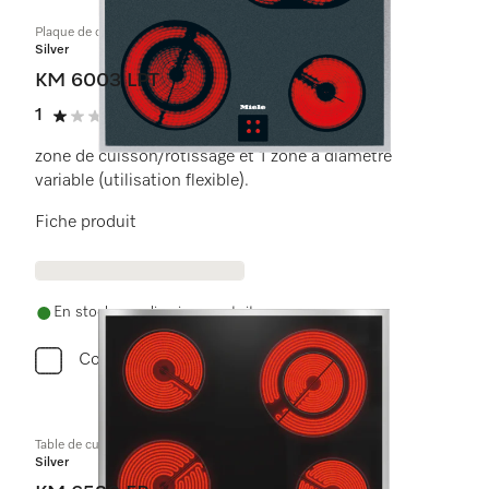
Plaque de cuisson commandée par le four
Silver
KM 6003 LPT
1
(1 critique)
1 étoiles sur 5
zone de cuisson/rôtissage et 1 zone à diamètre
variable (utilisation flexible).
Fiche produit
En stock avec livraison gratuite
Comparer
Table de cuisson vitrocéramique
Silver