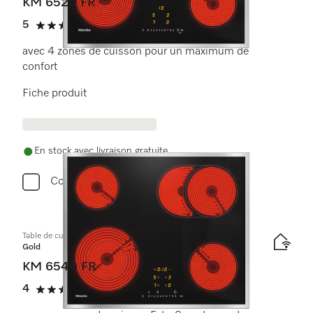
KM 6520 FR
5
(1 critique)
5 étoiles sur 5
avec 4 zones de cuisson pour un maximum de
confort
Fiche produit
En stock avec livraison gratuite
Comparer
Table de cuisson vitrocéramique
Gold
KM 6540 FR
4
(2 critiques)
4 étoiles sur 5