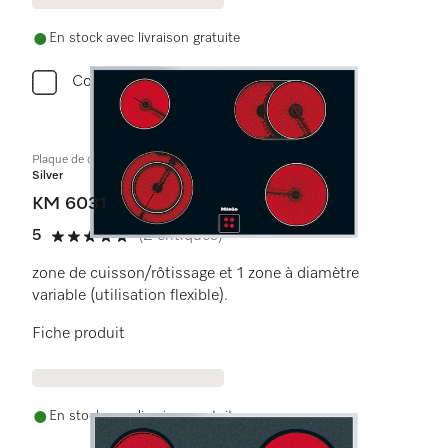
En stock avec livraison gratuite
Comparer
Plaque de cuisson commandée par le four
Silver
KM 6031
5
(2 critiques)
5 étoiles sur 5
zone de cuisson/rôtissage et 1 zone à diamètre
variable (utilisation flexible).
Fiche produit
En stock avec livraison gratuite