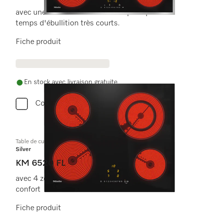
avec une zone de cuisson ExtraSpeed pour des
temps d'ébullition très courts.
Fiche produit
En stock avec livraison gratuite
Comparer
Table de cuisson vitrocéramique
Silver
KM 6520 FL
avec 4 zones de cuisson pour un maximum de
confort
Fiche produit