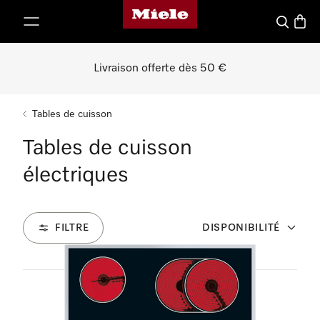
Page d'accueil de Miele
er au contenu
Recherch
Panier
Livraison offerte dès 50 €
Tables de cuisson
Tables de cuisson
électriques
FILTRE
DISPONIBILITÉ
23
Produits