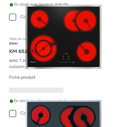
En stock avec livraison gratuite
Comparer
Table de cuisson vitrocéramique
Silver
KM 6521 FR
avec 1 zone de cuisson/rôtissage et 1 zone de
cuisson à diàmètre variable
Fiche produit
En stock avec livraison gratuite
Comparer