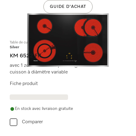
GUIDE D'ACHAT
Table de cuisson vitrocéramique
Silver
KM 6522 FR
avec 1 zone de cuisson/rôtissage et 1 zone de
cuisson à diàmètre variable
Fiche produit
En stock avec livraison gratuite
Comparer