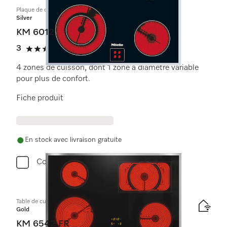
Plaque de cuisson commandée par le four
Silver
KM 6012
3
(2 critiques)
3 étoiles sur 5
4 zones de cuisson, dont 1 zone à diamètre variable
pour plus de confort.
Fiche produit
En stock avec livraison gratuite
Comparer
Table de cuisson vitrocéramique
Gold
KM 6542 FR