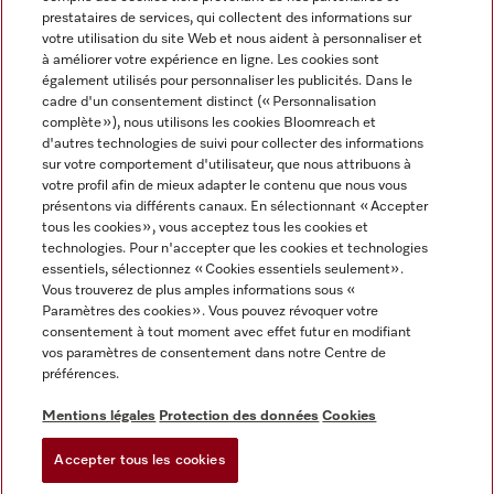
prestataires de services, qui collectent des informations sur
votre utilisation du site Web et nous aident à personnaliser et
à améliorer votre expérience en ligne. Les cookies sont
également utilisés pour personnaliser les publicités. Dans le
cadre d'un consentement distinct (« Personnalisation
complète »), nous utilisons les cookies Bloomreach et
Miele sur Instagram
Miele sur Youtube
d'autres technologies de suivi pour collecter des informations
sur votre comportement d'utilisateur, que nous attribuons à
votre profil afin de mieux adapter le contenu que nous vous
présentons via différents canaux. En sélectionnant « Accepter
tous les cookies », vous acceptez tous les cookies et
technologies. Pour n'accepter que les cookies et technologies
Informations légales
essentiels, sélectionnez « Cookies essentiels seulement».
Vous trouverez de plus amples informations sous «
CGV
Paramètres des cookies ». Vous pouvez révoquer votre
Protection des données
consentement à tout moment avec effet futur en modifiant
Conditions d’utilisation
vos paramètres de consentement dans notre Centre de
préférences.
Déclaration d'accessibilité
Digital Services Act
Mentions légales
Protection des données
Cookies
Formulaire de rétractation
Accepter tous les cookies
Paramètres des cookies