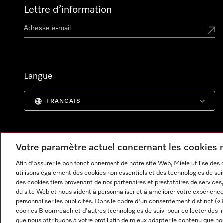
Lettre d’information
Langue
FRANCAIS
Votre paramètre actuel concernant les cookies
Afin d'assurer le bon fonctionnement de notre site Web, Miele utilise des
utilisons également des cookies non essentiels et des technologies de suiv
des cookies tiers provenant de nos partenaires et prestataires de services, 
du site Web et nous aident à personnaliser et à améliorer votre expérience
personnaliser les publicités. Dans le cadre d'un consentement distinct (« 
cookies Bloomreach et d'autres technologies de suivi pour collecter des i
Informations légales
CGV
Protection des données
C
que nous attribuons à votre profil afin de mieux adapter le contenu que no