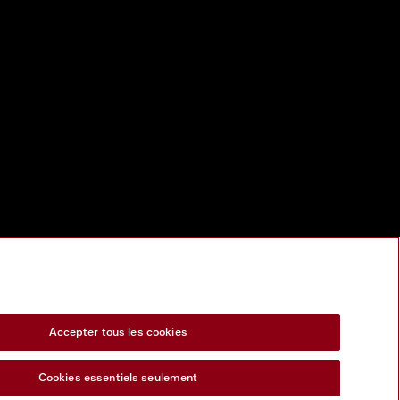
Accepter tous les cookies
Cookies essentiels seulement
s Act
Formulaire de rétractation