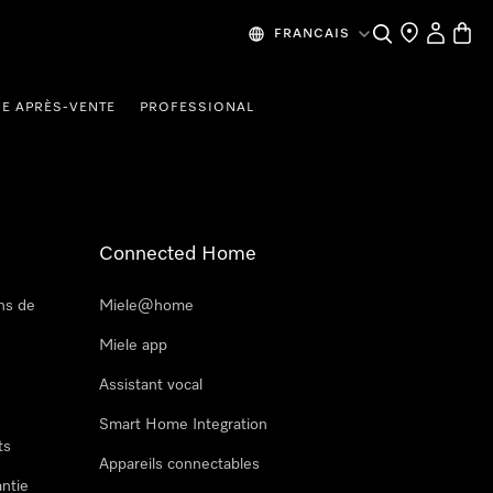
Recherche
Mes donn
Panier
FRANCAIS
CE APRÈS-VENTE
PROFESSIONAL
Connected Home
ns de
Miele@home
Miele app
Assistant vocal
Smart Home Integration
ts
Appareils connectables
antie