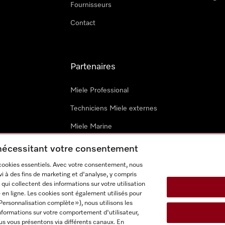
Fournisseurs
Contact
Partenaires
Miele Professional
Techniciens Miele externes
Miele Marine
Architectes & promoteurs
 nécessitant votre consentement
 cookies essentiels. Avec votre consentement, nous
i à des fins de marketing et d'analyse, y compris
qui collectent des informations sur votre utilisation
 en ligne. Les cookies sont également utilisés pour
Personnalisation complète »), nous utilisons les
nformations sur votre comportement d'utilisateur,
onditions d’utilisation
Déclaration d'accessibilité
Digital Service
us vous présentons via différents canaux. En