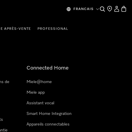
Recherche
Mes donn
Panier
FRANCAIS
CE APRÈS-VENTE
PROFESSIONAL
Connected Home
ns de
Miele@home
Miele app
Assistant vocal
Smart Home Integration
ts
Appareils connectables
antie