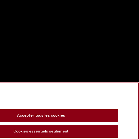
Accepter tous les cookies
Cookies essentiels seulement
s Act
Formulaire de rétractation