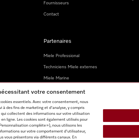
Fournisseurs
Contact
Partenaires
Miele Professional
Techniciens Miele externes
Miele Marine
Architectes & promoteurs
 nécessitant votre consentement
 cookies essentiels. Avec votre consentement, nous
i à des fins de marketing et d'analyse, y compris
qui collectent des informations sur votre utilisation
 en ligne. Les cookies sont également utilisés pour
Personnalisation complète »), nous utilisons les
nformations sur votre comportement d'utilisateur,
onditions d’utilisation
Déclaration d'accessibilité
Digital Service
us vous présentons via différents canaux. En