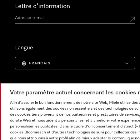
Lettre d’information
Langue
FRANCAIS
Votre paramètre actuel concernant les cookies
Afin d'assurer le bon fonctionnement de notre site Web, Miele utilise des
utilisons également des cookies non essentiels et des technologies de suiv
des cookies tiers provenant de nos partenaires et prestataires de services, 
du site Web et nous aident à personnaliser et à améliorer votre expérience
personnaliser les publicités. Dans le cadre d'un consentement distinct (« 
cookies Bloomreach et d'autres technologies de suivi pour collecter des i
Informations légales
CGV
Protection des données
C
que nous attribuons à votre profil afin de mieux adapter le contenu que no