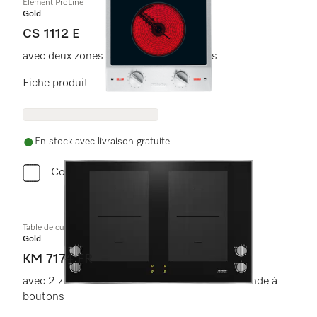
Élément ProLine
Gold
CS 1112 E
avec deux zones de cuisson électriques
Fiche produit
En stock avec livraison gratuite
Comparer
Table de cuisson à induction
Gold
KM 7174 FR
avec 2 zones de cuisson PowerFlex et commande à
boutons