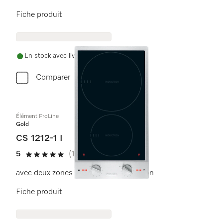
Fiche produit
En stock avec livraison gratuite
Comparer
Élément ProLine
Gold
CS 1212-1 I
5
(1 critique)
5 étoiles sur 5
avec deux zones de cuisson à induction
Fiche produit