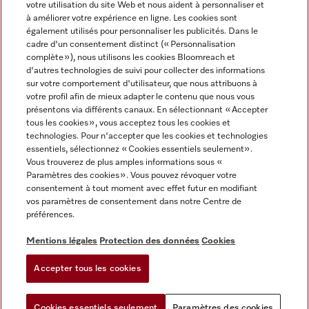
votre utilisation du site Web et nous aident à personnaliser et
à améliorer votre expérience en ligne. Les cookies sont
également utilisés pour personnaliser les publicités. Dans le
cadre d'un consentement distinct (« Personnalisation
complète »), nous utilisons les cookies Bloomreach et
Miele sur Instagram
Miele sur Youtube
d'autres technologies de suivi pour collecter des informations
sur votre comportement d'utilisateur, que nous attribuons à
votre profil afin de mieux adapter le contenu que nous vous
présentons via différents canaux. En sélectionnant « Accepter
tous les cookies », vous acceptez tous les cookies et
technologies. Pour n'accepter que les cookies et technologies
Informations légales
essentiels, sélectionnez « Cookies essentiels seulement».
Vous trouverez de plus amples informations sous «
CGV
Paramètres des cookies ». Vous pouvez révoquer votre
Protection des données
consentement à tout moment avec effet futur en modifiant
Conditions d’utilisation
vos paramètres de consentement dans notre Centre de
préférences.
Déclaration d'accessibilité
Digital Services Act
Mentions légales
Protection des données
Cookies
Formulaire de rétractation
Accepter tous les cookies
Paramètres des cookies
Cookies essentiels seulement
Paramètres des cookies