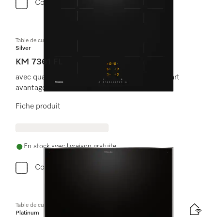
Comparer
Table de cuisson à induction
Silver
KM 7361 FL
avec quatre zones de cuisson à un prix de départ
avantageux
Fiche produit
En stock avec livraison gratuite
Comparer
Table de cuisson à induction
Platinum