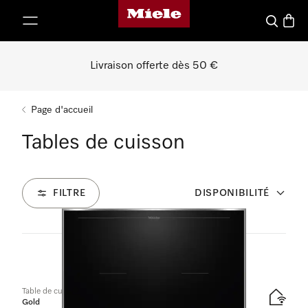
Page d'accueil de Miele
er au contenu
Recherch
Panier
Livraison offerte dès 50 €
Page d'accueil
Tables de cuisson
FILTRE
DISPONIBILITÉ
137
Produits
Table de cuisson à induction
Gold