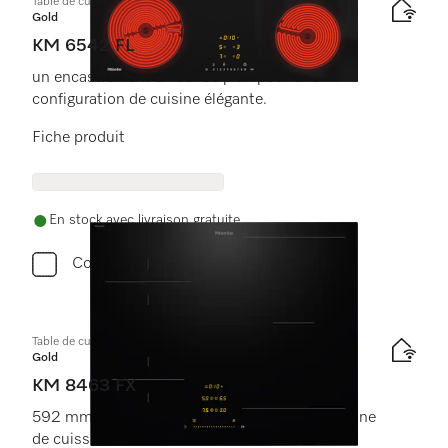
Table de cuisson vitrocéramique
Gold
KM 6542 FL
un encastrement à fleur de plan pour une
configuration de cuisine élégante.
Fiche produit
En stock avec livraison gratuite
Comparer
Table de cuisson à induction
Gold
KM 8463 FX
592 mm | Zones de cuisson individuelles et zone
de cuisson PowerFlex