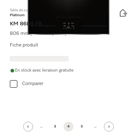
Table de cuisson à induction
Platinum
KM 8684 FR
806 mm | Full Flex | Compatible M Sense
Fiche produit
En stock avec livraison gratuite
Comparer
..
3
4
5
..