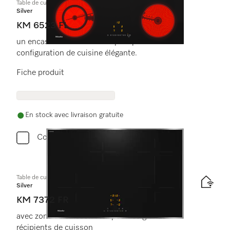
Table de cuisson vitrocéramique
Silver
KM 6523 FL
un encastrement à fleur de plan pour une
configuration de cuisine élégante.
Fiche produit
En stock avec livraison gratuite
Comparer
Table de cuisson à induction
Silver
KM 7372 FR
avec zone de cuisson Flex pour les grands
récipients de cuisson