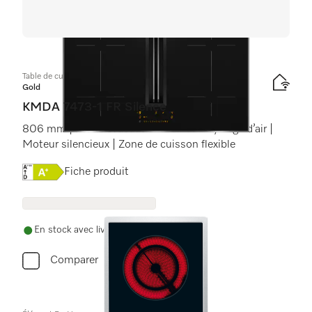
Table de cuisson à induction avec hotte intégrée
Gold
KMDA 7473-1 FR Silence
806 mm | Mode évacuation d’air et recyclage d’air |
Moteur silencieux | Zone de cuisson flexible
Online Label Flag, Étiquette énergétique
Fiche produit
En stock avec livraison gratuite
Comparer