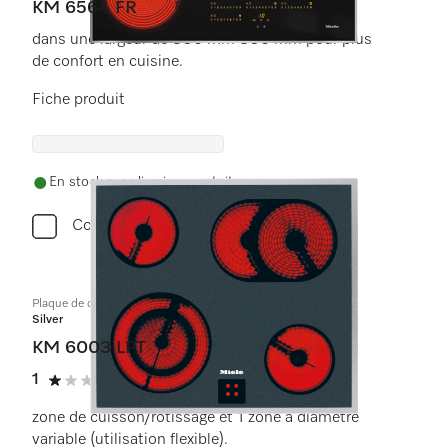
KM 6564 FR
dans une largeur de 806 mm 806 mm pour plus
de confort en cuisine.
Fiche produit
En stock avec livraison gratuite
Comparer
Plaque de cuisson commandée par le four
Silver
KM 6003 LPT
1
(1 critique)
1 étoiles sur 5
zone de cuisson/rôtissage et 1 zone à diamètre
variable (utilisation flexible).