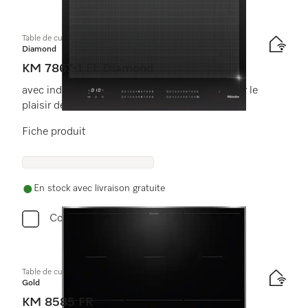
Table de cuisson à induction
Diamond
KM 7867-1 FL Diamond
avec induction FullFlex et DiamondFinish pour le
plaisir de cuisiner
Fiche produit
En stock avec livraison gratuite
Comparer
Table de cuisson à induction
Gold
KM 8585 FR