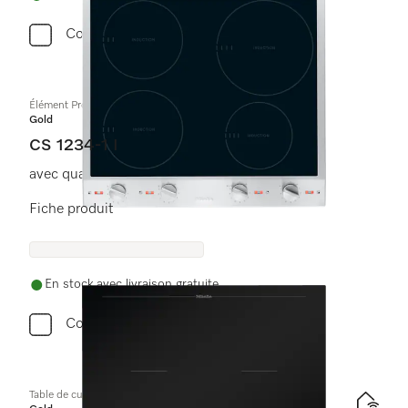
Comparer
Élément ProLine
Gold
CS 1234-1 I
avec quatre zones de cuisson à induction
Fiche produit
En stock avec livraison gratuite
Comparer
Table de cuisson à induction