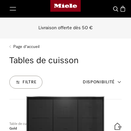
Page d'accueil de Miele
er au contenu
Recherch
Panier
Livraison offerte dès 50 €
Page d'accueil
Tables de cuisson
FILTRE
DISPONIBILITÉ
137
Produits
Table de cuisson à induction
Gold