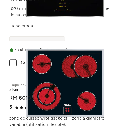
626 mm | Zones de cuisson individuelles et zone
de cuisson PowerFlex
Fiche produit
En stock avec livraison gratuite
Comparer
Plaque de cuisson commandée par le four
Silver
KM 6013
5
(3 critiques)
5 étoiles sur 5
zone de cuisson/rôtissage et 1 zone à diamètre
variable (utilisation flexible).