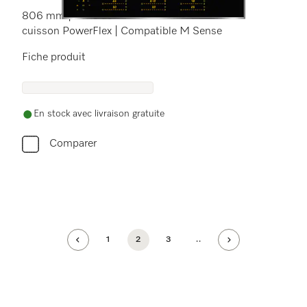
806 mm | Zone de
cuisson PowerFlex | Compatible M Sense
Fiche produit
En stock avec livraison gratuite
Comparer
1
2
3
..