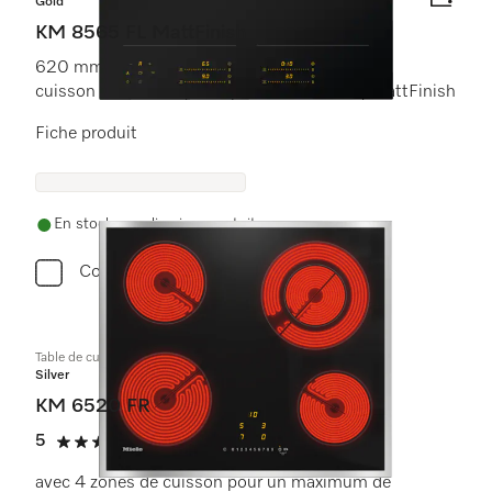
Gold
KM 8565 FL MattFinish
620 mm | Zones de
cuisson PowerFlex | Compatible M Sense | MattFinish
Fiche produit
En stock avec livraison gratuite
Comparer
Table de cuisson vitrocéramique
Silver
KM 6520 FR
5
(1 critique)
5 étoiles sur 5
avec 4 zones de cuisson pour un maximum de