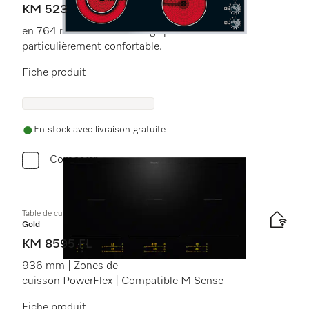
KM 523
en 764 mm 764 mmde large pour une cuisson
particulièrement confortable.
Fiche produit
En stock avec livraison gratuite
Comparer
Table de cuisson à induction
Gold
KM 8595 FL
936 mm | Zones de
cuisson PowerFlex | Compatible M Sense
Fiche produit