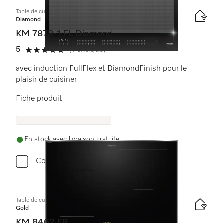
Table de cuisson à induction
Diamond
KM 7878-1 FL Diamond
5
(1 critique)
5 étoiles sur 5
avec induction FullFlex et DiamondFinish pour le
plaisir de cuisiner
Fiche produit
En stock avec livraison gratuite
Comparer
Table de cuisson à induction
Gold
KM 8462 FR