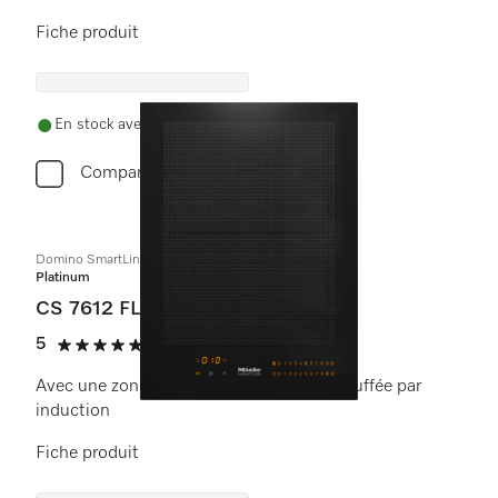
Fiche produit
En stock avec livraison gratuite
Comparer
Domino SmartLine
Platinum
CS 7612 FL
5
(1 critique)
5 étoiles sur 5
Avec une zone de cuisson PowerFlex chauffée par
induction
Fiche produit