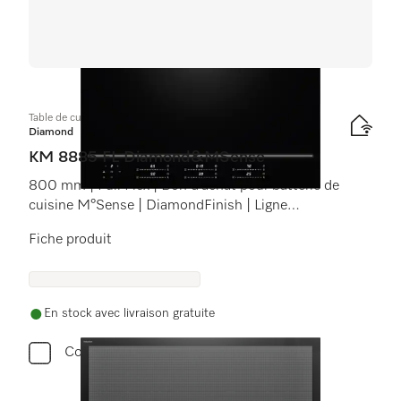
Table de cuisson à induction
Diamond
KM 8885 FL Diamond&MSense
800 mm | Full Flex | Bon d’achat pour batterie de
cuisine M°Sense | DiamondFinish | Ligne
d’éclairage
Fiche produit
En stock avec livraison gratuite
Comparer