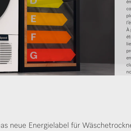
én
co
pl
l’
À 
ét
li
pr
en
cl
no
co
me
d’
Il
vo
as neue Energielabel für Wäschetrockn