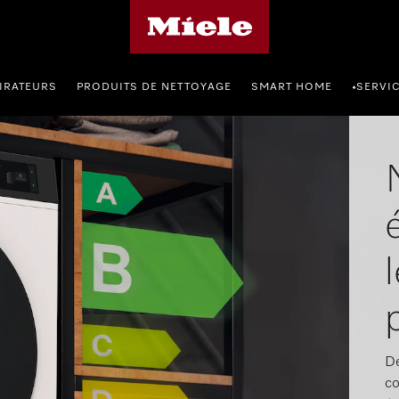
Page d'accueil de Miele
IRATEURS
PRODUITS DE NETTOYAGE
SMART HOME
SERVI
•
De
co