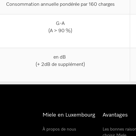
Consommation annuelle pondérée par 160 charges
G-A
(A > 90 %)
en dB
(+ 2dB de supplément)
Miele en Luxembourg
Avantages
À propos de nous
Les bonnes raiso
choisir Miele