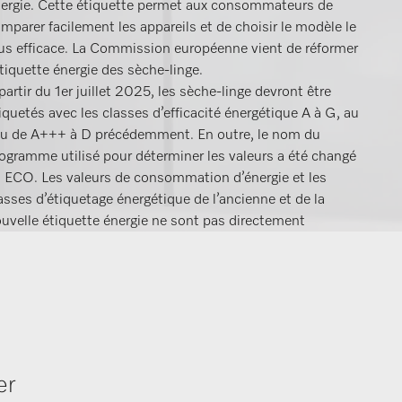
ergie. Cette étiquette permet aux consommateurs de
mparer facilement les appareils et de choisir le modèle le
us efficace. La Commission européenne vient de réformer
étiquette énergie des sèche-linge.
partir du 1er juillet 2025, les sèche-linge devront être
iquetés avec les classes d’efficacité énergétique A à G, au
eu de A+++ à D précédemment. En outre, le nom du
ogramme utilisé pour déterminer les valeurs a été changé
 ECO. Les valeurs de consommation d’énergie et les
asses d’étiquetage énergétique de l’ancienne et de la
uvelle étiquette énergie ne sont pas directement
mparables. Cela s’explique par le fait que les méthodes de
sure et les critères de classification dans les classes
étiquetage ont changé.
 y a en outre des changements supplémentaires que nous
us présentons ici dans une vue d’ensemble :
er