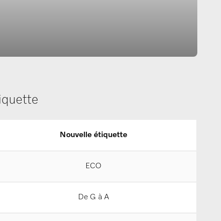
iquette
Nouvelle étiquette
ECO
De G à A