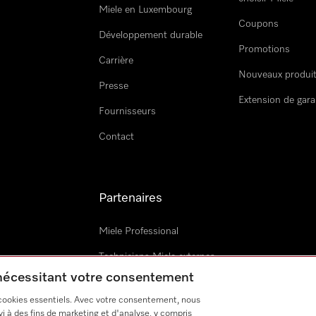
Miele en Luxembourg
Coupons
Développement durable
Promotions
Carrière
Nouveaux produi
Presse
Extension de gara
Fournisseurs
Contact
Partenaires
Miele Professional
Techniciens Miele externes
 nécessitant votre consentement
Miele Marine
 cookies essentiels. Avec votre consentement, nous
Architectes & promoteurs
i à des fins de marketing et d'analyse, y compris